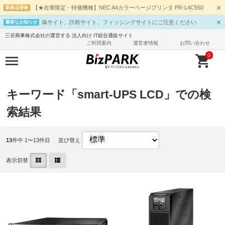
【★在庫限定・特価機種】NEC A4カラーページプリンタ PR-L4C550
新製品情報
偽サイト、詐欺サイト、フィッシングサイトにご注意ください
重要なお知らせ
三谷商事株式会社の運営する 法人向け IT総合通販サイト
ご利用案内
運営者情報
お問い合わせ
0
キーワード「smart-UPS LCD」での検
索結果
13
件中 1〜13件目
並び替え
表示切替