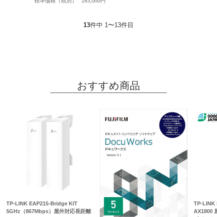
標準価格（税別）
163,000円
13
件中 1〜13件目
おすすめ商品
TP-LINK EAP215-Bridge KIT
TP-LINK
5GHz（867Mbps）屋外対応長距離
AX1800