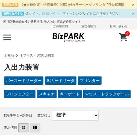
【★在庫限定・特価機種】NEC A4カラーページプリンタ PR-L4C550
新製品情報
偽サイト、詐欺サイト、フィッシングサイトにご注意ください
重要なお知らせ
三谷商事株式会社の運営する 法人向け IT総合通販サイト
ご利用案内
運営者情報
お問い合わせ
0
全商品
オフィス・DX周辺機器
入出力装置
バーコードリーダー
ICカードリーダ
プリンター
プロジェクター
スキャナ
キーボード
マウス・トラックボール
135
件中 1〜24件目
並び替え
表示切替