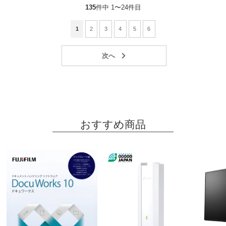
135
件中 1〜24件目
1
2
3
4
5
6
おすすめ商品