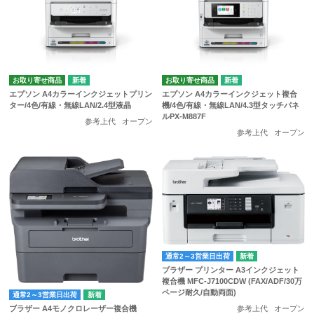
お取り寄せ商品
お取り寄せ商品
エプソン A4カラーインクジェットプリン
エプソン A4カラーインクジェット複合
ター/4色/有線・無線LAN/2.4型液晶
機/4色/有線・無線LAN/4.3型タッチパネ
ルPX-M887F
参考上代
オープン
参考上代
オープン
通常2～3営業日出荷
ブラザー プリンター A3インクジェット
複合機 MFC-J7100CDW (FAX/ADF/30万
ページ耐久/自動両面)
通常2～3営業日出荷
参考上代
オープン
ブラザー A4モノクロレーザー複合機