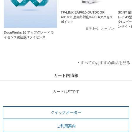
TP-LINK EAP610-OUTDOOR
SONY 
AX1800 屋内外対応Wi-Fi 6アクセス
レイ 43型/
ポイント
ク/スピ
ンサイト
参考上代
オープン
DocuWorks 10 アップグレード ラ
イセンス認証版/1ライセンス
すべてのおすすめ商品を見る
カート内情報
カートは空です
クイックオーダー
ご利用案内