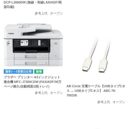
DCP-L2660DW (無線・有線LAN/ADF/両
面印刷)
参考上代
オープン
通常2～3営業日出荷
ブラザー プリンター A3インクジェット
複合機 MFC-J7300CDW (FAX/ADF/30万
AB Circle 充電ケーブル【USBタイプCオ
ページ耐久/自動両面/2段トレイ)
ス → USBタイプCオス】 ABC-70-
参考上代
オープン
700336
参考上代
オープン