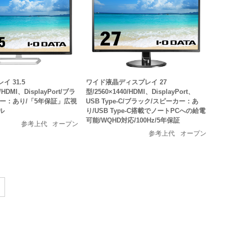
 31.5
ワイド液晶ディスプレイ 27
/HDMI、DisplayPort/ブラ
型/2560×1440/HDMI、DisplayPort、
ー：あり/「5年保証」広視
USB Type-C/ブラック/スピーカー：あ
ル
り/USB Type-C搭載でノートPCへの給電
可能/WQHD対応/100Hz/5年保証
参考上代
オープン
参考上代
オープン