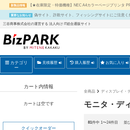
【★在庫限定・特価機種】NEC A4カラーページプリンタ PR-L
新製品情報
偽サイト、詐欺サイト、フィッシングサイトにご注意く
重要なお知らせ
三谷商事株式会社の運営する 法人向け IT総合通販サイト
カテゴリ
見積履歴
購入履歴
お気に入り
ー
カート内情報
全商品
ディスプレイ・
モニタ・デ
カートは空です
81
件中 1〜24件目
並
クイックオーダー