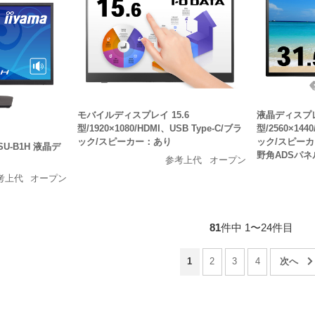
モバイルディスプレイ 15.6
液晶ディスプレイ
型/1920×1080/HDMI、USB Type-C/ブラ
型/2560×1440
ック/スピーカー：あり
ック/スピーカ
3HSU-B1H 液晶デ
野角ADSパネ
参考上代
オープン
考上代
オープン
81
件中 1〜24件目
1
2
3
4