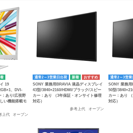
通常2～3営業日出荷
通常2～3営業
 19
SONY 業務用BRAVIA 液晶ディスプレイ
SONY 業務用
GB×1、DVI-
43型/3840×2160/HDMI/ブラック/スピー
50型/3840×
ー：あり/広視野
カー：あり （3年保証・オンサイト修理
カー：あり 
しい機能搭載モ
対応）
対応）
参考上代
オープン
考上代
オープン