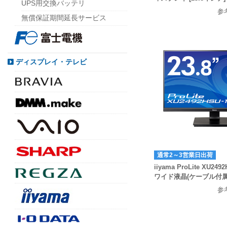
UPS用交換バッテリ
参
無償保証期間延長サービス
ディスプレイ・テレビ
通常2～3営業日出荷
iiyama ProLite XU249
ワイド液晶(ケーブル付属/F
参