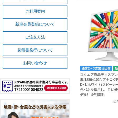
ご利用案内
新規会員登録について
ご注文方法
見積書発行について
お問い合わせ
通常2～3営業日出荷
スクエア液晶ディスプレイ
型/1280×1024/アナログR
D×1/ホワイト/スピーカ
角パネル採用し、目に優
デル/「5年保証」
参