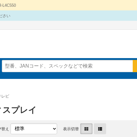
4C550
ださい
テレビ
ィスプレイ
び替え
表示切替