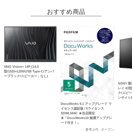
おすすめ商品
VAIO Vision+ 14P (14.0
型/1920×1200/USB Type-C/アンバ
ーブラック/スピーカー：なし)
SONY 
レイ 43型/
ク/スピ
ンサイト
DocuWorks 9.1 アップグレード ラ
イセンス認証版 / 5ライセンス
SDWL559C ★当店限定
★「DocuWorks10 無償アップグレ
ード付き！」
参考上代
オープン