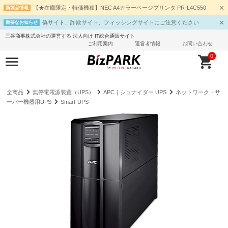
【★在庫限定・特価機種】NEC A4カラーページプリンタ PR-L4C550
新製品情報
偽サイト、詐欺サイト、フィッシングサイトにご注意ください
重要なお知らせ
三谷商事株式会社の運営する 法人向け IT総合通販サイト
ご利用案内
運営者情報
お問い合わせ
0
全商品
無停電電源装置（UPS）
APC｜シュナイダー UPS
ネットワーク・サ
ーバー機器用UPS
Smart-UPS