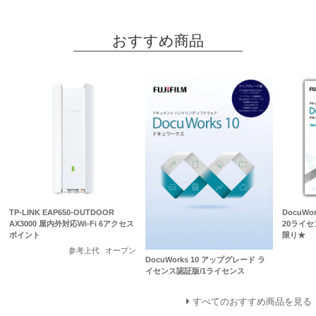
おすすめ商品
TP-LINK EAP650-OUTDOOR
DocuWo
AX3000 屋内外対応Wi-Fi 6アクセス
20ライセ
ポイント
限り★
参考上代
オープン
DocuWorks 10 アップグレード ラ
イセンス認証版/1ライセンス
すべてのおすすめ商品を見る