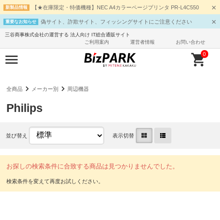
【★在庫限定・特価機種】NEC A4カラーページプリンタ PR-L4C550
新製品情報
偽サイト、詐欺サイト、フィッシングサイトにご注意ください
重要なお知らせ
三谷商事株式会社の運営する 法人向け IT総合通販サイト
ご利用案内
運営者情報
お問い合わせ
0
全商品
メーカー別
周辺機器
Philips
並び替え
表示切替
お探しの検索条件に合致する商品は見つかりませんでした。