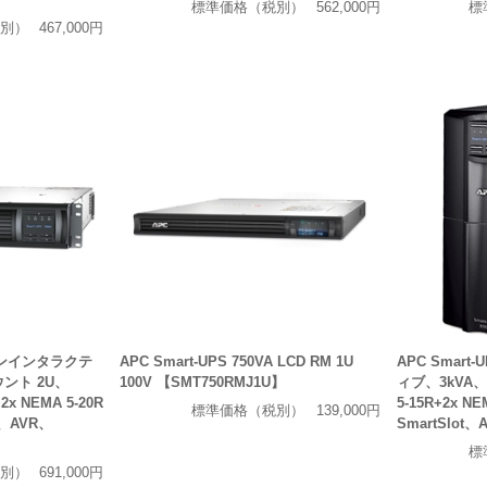
標準価格（税別）
562,000円
標
別）
467,000円
ラインインタラクテ
APC Smart-UPS 750VA LCD RM 1U
APC Smar
ント 2U、
100V 【SMT750RMJ1U】
ィブ、3kVA、
2x NEMA 5-20R
5-15R+2x 
標準価格（税別）
139,000円
、AVR、
SmartSlot
】
標
別）
691,000円