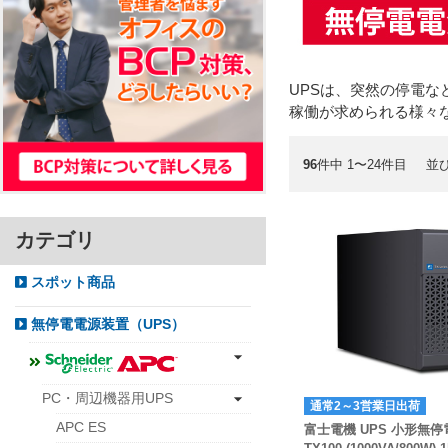
UPSは、突然の停電な
稼働が求められる様々
96
件中 1〜24件目
並
カテゴリ
スポット商品
無停電電源装置（UPS）
PC・周辺機器用UPS
通常2～3営業日出荷
APC ES
富士電機 UPS 小形無