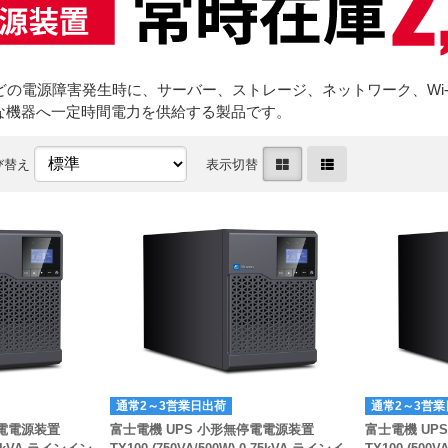
どの電源障害発生時に、サーバー、ストレージ、ネットワーク、Wi-
な機器へ一定時間電力を供給する製品です。
び替え
表示切替
通常2～3営業日出荷
通常2～3営業
停電電源装置
富士電機 UPS 小形無停電電源装置
富士電機 UP