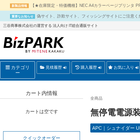
【★在庫限定・特価機種】NEC A4カラーページプリンタ PR-L
新製品情報
偽サイト、詐欺サイト、フィッシングサイトにご注意く
重要なお知らせ
三谷商事株式会社の運営する 法人向け IT総合通販サイト
カテゴリ
見積履歴
購入履歴
お気に入り
ー
カート内情報
全商品
無停電電源装
カートは空です
APC｜シュナイダー U
クイックオーダー