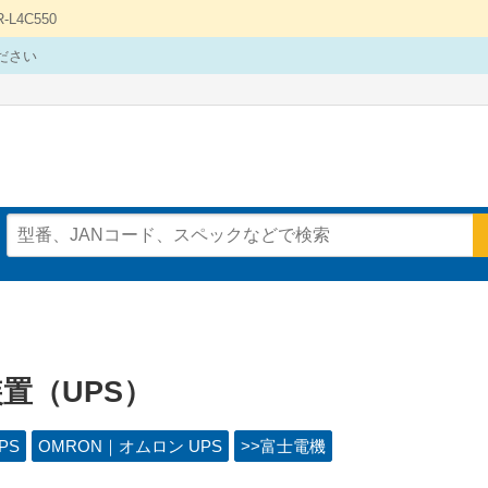
4C550
ださい
置（UPS）
PS
OMRON｜オムロン UPS
>>富士電機