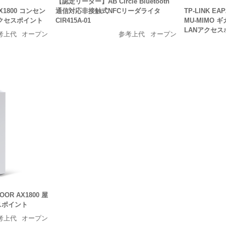
【認定リーダー】AB Circle Bluetooth
 AX1800 コンセン
TP-LINK EA
通信対応非接触式NFCリーダライタ
6アクセスポイント
MU-MIMO 
CIR415A-01
LANアクセス
考上代
オープン
参考上代
オープン
DOOR AX1800 屋
セスポイント
考上代
オープン