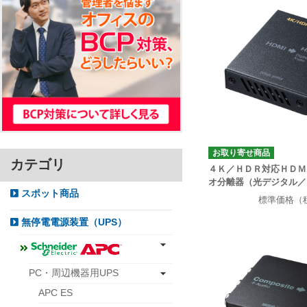
お取り寄せ商品
カテゴリ
４Ｋ／ＨＤＲ対応ＨＤＭ
オ分離器（光デジタル／
スポット商品
標準価格（
無停電電源装置（UPS）
PC・周辺機器用UPS
APC ES