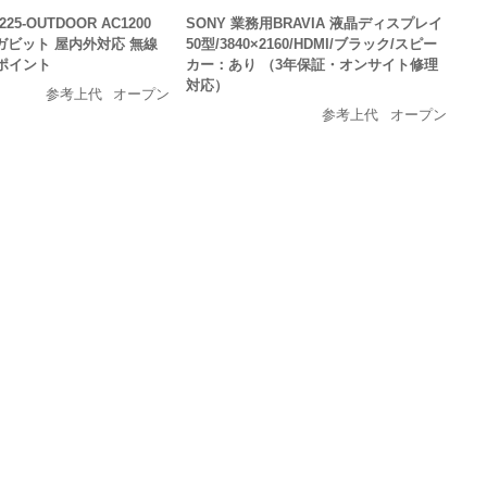
P225-OUTDOOR AC1200
SONY 業務用BRAVIA 液晶ディスプレイ
ギガビット 屋内外対応 無線
50型/3840×2160/HDMI/ブラック/スピー
ポイント
カー：あり （3年保証・オンサイト修理
対応）
参考上代
オープン
参考上代
オープン