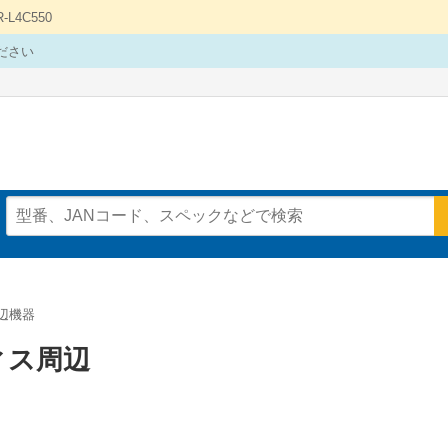
4C550
ださい
辺機器
ィス周辺