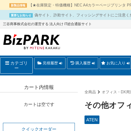
【★在庫限定・特価機種】NEC A4カラーページプリンタ PR-L
新製品情報
偽サイト、詐欺サイト、フィッシングサイトにご注意く
重要なお知らせ
三谷商事株式会社の運営する 法人向け IT総合通販サイト
カテゴリ
見積履歴
購入履歴
お気に入り
ー
カート内情報
全商品
オフィス・DX周
その他オフ
カートは空です
ATEN
クイックオーダー