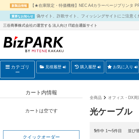
【★在庫限定・特価機種】NEC A4カラーページプリンタ PR-L
新製品情報
偽サイト、詐欺サイト、フィッシングサイトにご注意く
重要なお知らせ
三谷商事株式会社の運営する 法人向け IT総合通販サイト
カテゴリ
見積履歴
購入履歴
お気に入り
ー
カート内情報
全商品
オフィス・DX周
光ケーブル
カートは空です
5
件中 1〜5件目
並び
クイックオーダー