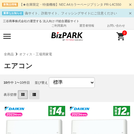
【★在庫限定・特価機種】NEC A4カラーページプリンタ PR-L4C550
新製品情報
偽サイト、詐欺サイト、フィッシングサイトにご注意ください
重要なお知らせ
三谷商事株式会社の運営する 法人向け IT総合通販サイト
ご利用案内
運営者情報
お問い合わせ
0
全商品
オフィス・工場用家電
エアコン
10
件中 1〜10件目
並び替え
表示切替