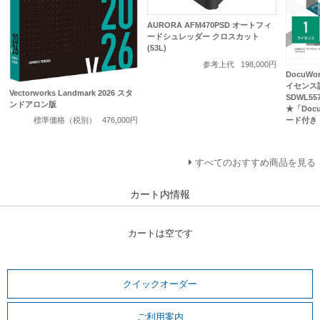
AURORA AFM470PSD オートフィ
ードシュレッダー クロスカット
(53L)
参考上代
198,000円
DocuWo
イセンス認
Vectorworks Landmark 2026 スタ
SDWL5
ンドアロン版
★「Doc
標準価格（税別）
476,000円
ード付き
すべてのおすすめ商品を見る
カート内情報
カートは空です
クイックオーダー
ご利用案内