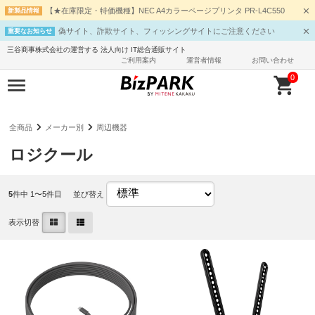
【★在庫限定・特価機種】NEC A4カラーページプリンタ PR-L4C550
新製品情報
偽サイト、詐欺サイト、フィッシングサイトにご注意ください
重要なお知らせ
三谷商事株式会社の運営する 法人向け IT総合通販サイト
ご利用案内
運営者情報
お問い合わせ
0
全商品
メーカー別
周辺機器
ロジクール
5
件中 1〜5件目
並び替え
表示切替