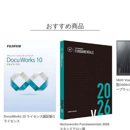
おすすめ商品
VAIO Visi
型/1920×
ーブラッ
DocuWorks 10 ライセンス認証版/1
ライセンス
Vectorworks Fundamentals 2026
スタンドアロン版