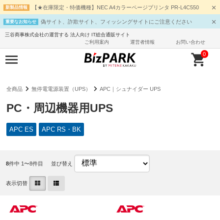
【★在庫限定・特価機種】NEC A4カラーページプリンタ PR-L4C550
新製品情報
偽サイト、詐欺サイト、フィッシングサイトにご注意ください
重要なお知らせ
三谷商事株式会社の運営する 法人向け IT総合通販サイト
ご利用案内
運営者情報
お問い合わせ
0
全商品
無停電電源装置（UPS）
APC｜シュナイダー UPS
PC・周辺機器用UPS
APC ES
APC RS・BK
8
件中 1〜8件目
並び替え
表示切替