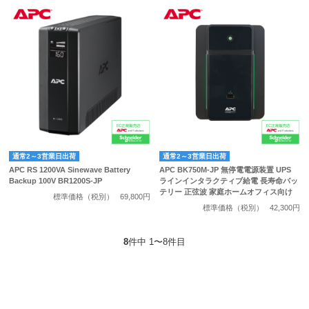
通常2～3営業日出荷
通常2～3営業日出荷
APC RS 1200VA Sinewave Battery
APC BK750M-JP 無停電電源装置 UPS
Backup 100V BR1200S-JP
ラインインタラクティブ給電 長寿命バッ
テリー 正弦波 家庭ホームオフィス向け
標準価格（税別）
69,800円
標準価格（税別）
42,300円
8
件中 1〜8件目