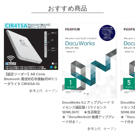
おすすめ商品
【認定リーダー】AB Circle
Bluetooth 通信対応非接触式NFCリ
ーダライタ CIR415A-01
参考上代
オープン
DocuWorks 9.1 アップグレード ラ
DocuWo
イセンス認証版 / 1ライセンス
イセンス認
SDWL557C ★当店限定
SDWL5
★「DocuWorks10 無償アップグレ
★「Doc
ード付き！」
ード付き
参考上代
オープン