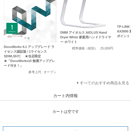
TP-LINK
AX3000
DMM アイオルス AIOLUS Hand
ポイント
Dryer White 家庭用ハンドドライヤ
ー ホワイト
DocuWorks 9.1 アップグレード ラ
標準価格（税別）
25,000円
イセンス認証版 / 1ライセンス
SDWL557C ★当店限定
★「DocuWorks10 無償アップグレ
ード付き！」
参考上代
オープン
すべてのおすすめ商品を見る
カート内情報
カートは空です