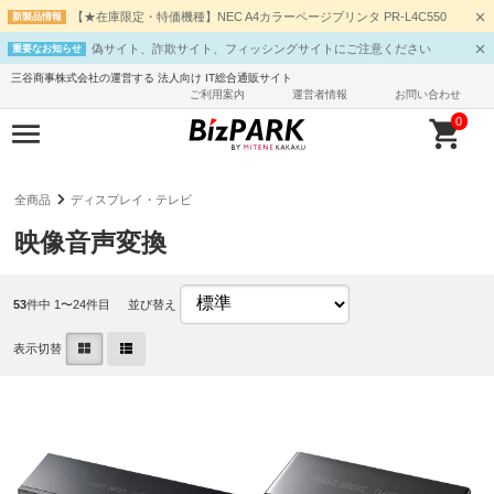
【★在庫限定・特価機種】NEC A4カラーページプリンタ PR-L4C550
新製品情報
偽サイト、詐欺サイト、フィッシングサイトにご注意ください
重要なお知らせ
三谷商事株式会社の運営する 法人向け IT総合通販サイト
ご利用案内
運営者情報
お問い合わせ
0
全商品
ディスプレイ・テレビ
映像音声変換
53
件中 1〜24件目
並び替え
表示切替