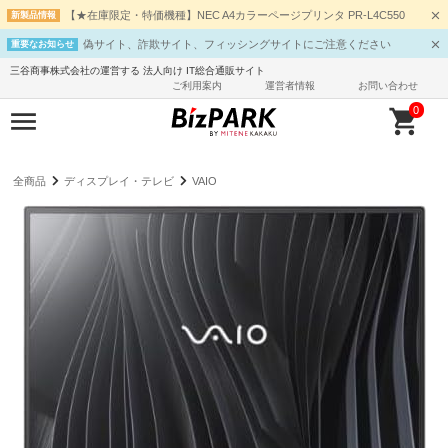
【★在庫限定・特価機種】NEC A4カラーページプリンタ PR-L4C550
新製品情報
偽サイト、詐欺サイト、フィッシングサイトにご注意ください
重要なお知らせ
三谷商事株式会社の運営する 法人向け IT総合通販サイト
ご利用案内
運営者情報
お問い合わせ
0
全商品
ディスプレイ・テレビ
VAIO