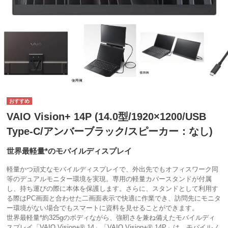
VAIO Vision+ 14P (14.0型/1920×1200/USB
Type-C/アンバーブラック/スピーカー：なし)
世界最軽量*のモバイルディスプレイ
軽量かつ頑丈なモバイルディスプレイで、外出先でもオフィスワーク同
等のデュアルモニター環境を実現。専用の軽量カバースタンドが付属
し、持ち運びの際に本体を保護します。さらに、スタンドとして利用す
る際はPC画面と合わせた二画面表示で快適に作業でき、訪問先にモニタ
ー環境がない場合でもスマートに資料を見せることができます。
世界最軽量*約325gのボディながら、強靭さを兼ね備えたモバイルディ
スプレイ「VAIO Vision+® 14」「VAIO Vision+® 14P」は、モバイルノ