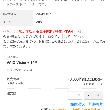
ートのべストパートナーです。
商品管理番号
VJ5VP141P11
メーカー
VAIO
ただいまご覧の商品は
会員様限定で特価ご案内中
です。
会員登録がお済みのお客様は
ログイン
してください。
会員登録がお済みでないお客様はこの機会にぜひ
会員登録
の上でお
買い求めください。
基本配送
VAIO Vision+ 14P
品番
VJ5VP141P11
販売価格
48,000円
(税込52,800円)
（単価 × 入数）
（
48,000円
×
1
）
注文数
在庫潤沢・即納可能
在庫
※13時までの確定注文は当日出荷！