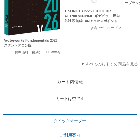
ーブラッ
TP-LINK EAP225-OUTDOOR
AC1200 MU-MIMO ギガビット 屋内
外対応 無線LANアクセスポイント
参考上代
オープン
Vectorworks Fundamentals 2026
スタンドアロン版
標準価格（税別）
358,000円
すべてのおすすめ商品を見る
カート内情報
カートは空です
クイックオーダー
ご利用案内