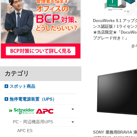
DocuWorks 9.1 ア
ンス認証版 / 1ライセンス
★当店限定★「DocuWor
プグレード付き！」
参
カテゴリ
スポット商品
無停電電源装置（UPS）
PC・周辺機器用UPS
APC ES
SONY 業務用BRAVIA