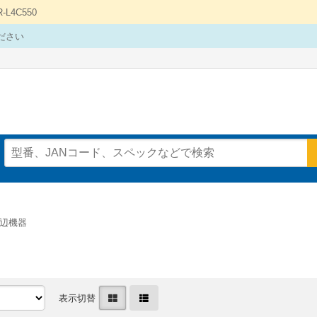
4C550
ださい
辺機器
表示切替