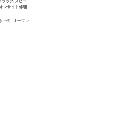
MI/ブラック/スピー
・オンサイト修理
考上代
オープン