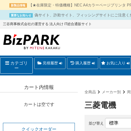
【★在庫限定・特価機種】NEC A4カラーページプリンタ PR-L
新製品情報
偽サイト、詐欺サイト、フィッシングサイトにご注意く
重要なお知らせ
三谷商事株式会社の運営する 法人向け IT総合通販サイト
カテゴリ
見積履歴
購入履歴
お気に入り
ー
カート内情報
全商品
メーカー別
周
三菱電機
カートは空です
並び替え
クイックオーダー