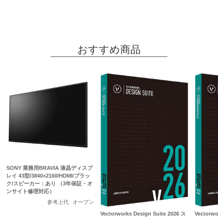
おすすめ商品
SONY 業務用BRAVIA 液晶ディスプ
レイ 43型/3840×2160/HDMI/ブラッ
ク/スピーカー：あり （3年保証・オ
ンサイト修理対応）
参考上代
オープン
Vectorworks Design Suite 2026 ス
Vectorwo