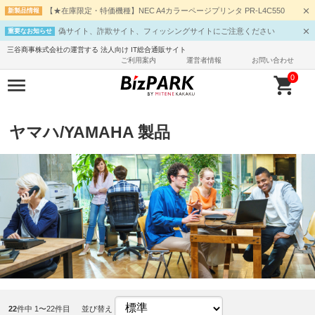
【★在庫限定・特価機種】NEC A4カラーページプリンタ PR-L4C550
新製品情報
偽サイト、詐欺サイト、フィッシングサイトにご注意ください
重要なお知らせ
三谷商事株式会社の運営する 法人向け IT総合通販サイト
ご利用案内
運営者情報
お問い合わせ
0
ヤマハ/YAMAHA 製品
22
件中 1〜22件目
並び替え