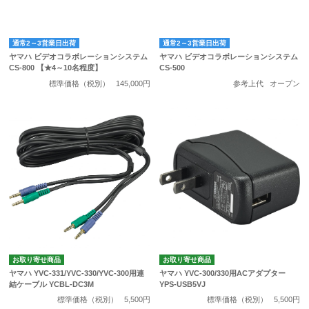
通常2～3営業日出荷
通常2～3営業日出荷
ヤマハ ビデオコラボレーションシステム
ヤマハ ビデオコラボレーションシステム
CS-800 【★4～10名程度】
CS-500
標準価格（税別）
145,000円
参考上代
オープン
お取り寄せ商品
お取り寄せ商品
ヤマハ YVC-331/YVC-330/YVC-300用連
ヤマハ YVC-300/330用ACアダプター
結ケーブル YCBL-DC3M
YPS-USB5VJ
標準価格（税別）
5,500円
標準価格（税別）
5,500円