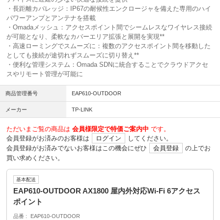
・長距離カバレッジ：IP67の耐候性エンクロージャを備えた専用のハイ
パワーアンプとアンテナを搭載
・Omadaメッシュ：アクセスポイント間でシームレスなワイヤレス接続
が可能となり、柔軟なカバーエリア拡張と展開を実現**
・高速ローミングでスムーズに：複数のアクセスポイント間を移動した
としても接続が途切れずスムーズに切り替え**
・便利な管理システム：Omada SDNに統合することでクラウドアクセ
スやリモート管理が可能に
商品管理番号
EAP610-OUTDOOR
メーカー
TP-LINK
ただいまご覧の商品は
会員様限定で特価ご案内中
です。
会員登録がお済みのお客様は
ログイン
してください。
会員登録がお済みでないお客様はこの機会にぜひ
会員登録
の上でお
買い求めください。
基本配送
EAP610-OUTDOOR AX1800 屋内外対応Wi-Fi 6アクセス
ポイント
品番
EAP610-OUTDOOR