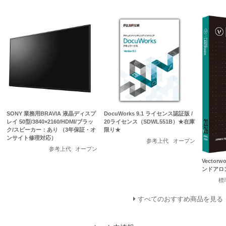
SONY 業務用BRAVIA 液晶ディスプ
DocuWorks 9.1 ライセンス認証版 /
レイ 50型/3840×2160/HDMI/ブラッ
20ライセンス（SDWL551B）★在庫
ク/スピーカー：あり （3年保証・オ
限り★
ンサイト修理対応）
参考上代
オープン
参考上代
オープン
Vectorw
ンドアロ
標
すべてのおすすめ商品を見る