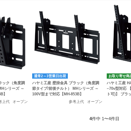
通常2～3営業日出荷
お取り寄せ商
ブラック（角度調
ハヤミ工産 壁掛金具 ブラック（角度調
ハヤミ工産 H
MHシリーズ ～
節タイプ/前後チルト） MHシリーズ ～
~70v型対応
3B】
100V型まで対応【MH-853B】
ト可)】 ブラック
考上代
オープン
参考上代
オープン
4
件中 1〜4件目