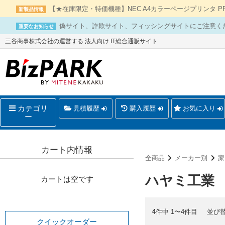
【★在庫限定・特価機種】NEC A4カラーページプリンタ PR-L
新製品情報
偽サイト、詐欺サイト、フィッシングサイトにご注意く
重要なお知らせ
三谷商事株式会社の運営する 法人向け IT総合通販サイト
カテゴリ
見積履歴
購入履歴
お気に入り
ー
カート内情報
全商品
メーカー別
家
ハヤミ工業
カートは空です
4
件中 1〜4件目
並び
クイックオーダー