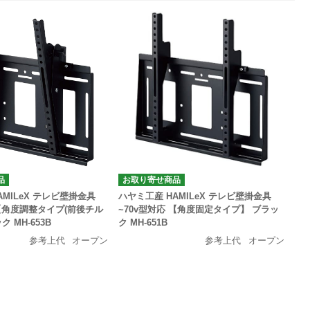
品
お取り寄せ商品
AMILeX テレビ壁掛金具
ハヤミ工産 HAMILeX テレビ壁掛金具
 【角度調整タイプ(前後チル
~70v型対応 【角度固定タイプ】 ブラッ
 MH-653B
ク MH-651B
参考上代
オープン
参考上代
オープン