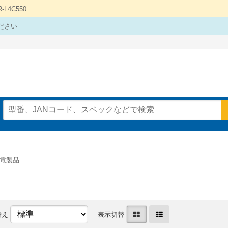
4C550
ださい
電製品
替え
表示切替