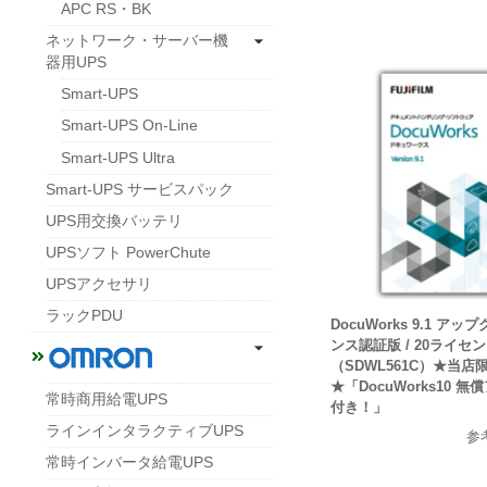
APC RS・BK
ネットワーク・サーバー機
器用UPS
Smart-UPS
Smart-UPS On-Line
Smart-UPS Ultra
Smart-UPS サービスパック
UPS用交換バッテリ
UPSソフト PowerChute
UPSアクセサリ
ラックPDU
DocuWorks 9.1 ア
ンス認証版 / 20ライセ
（SDWL561C）★当店
★「DocuWorks10 
常時商用給電UPS
付き！」
ラインインタラクティブUPS
参
常時インバータ給電UPS