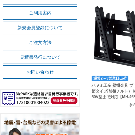
ご利用案内
新規会員登録について
ご注文方法
見積書発行について
お問い合わせ
通常2～3営業日出荷
ハヤミ工産 壁掛金具 
節タイプ/前後チルト） 
50V型まで対応【MH-45
参