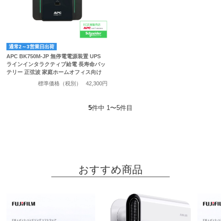
通常2～3営業日出荷
APC BK750M-JP 無停電電源装置 UPS
ラインインタラクティブ給電 長寿命バッ
テリー 正弦波 家庭ホームオフィス向け
標準価格（税別）
42,300円
5
件中 1〜5件目
おすすめ商品