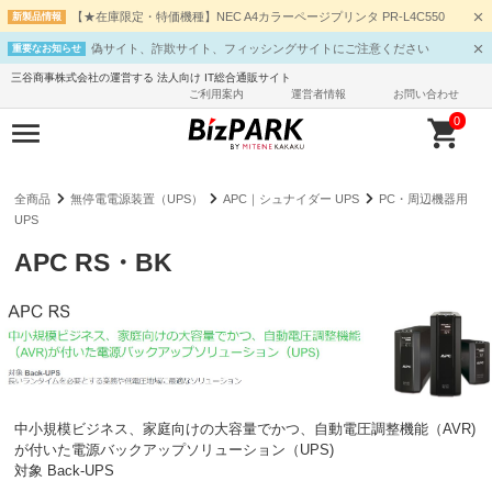
【★在庫限定・特価機種】NEC A4カラーページプリンタ PR-L4C550
新製品情報
偽サイト、詐欺サイト、フィッシングサイトにご注意ください
重要なお知らせ
三谷商事株式会社の運営する 法人向け IT総合通販サイト
ご利用案内
運営者情報
お問い合わせ
0
全商品
無停電電源装置（UPS）
APC｜シュナイダー UPS
PC・周辺機器用
UPS
APC RS・BK
中小規模ビジネス、家庭向けの大容量でかつ、自動電圧調整機能（AVR)
が付いた電源バックアップソリューション（UPS)
対象 Back-UPS