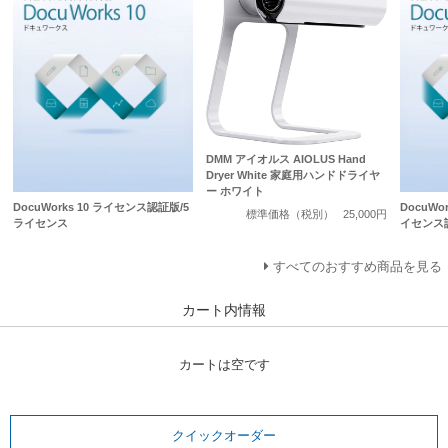
DMM アイオルス AIOLUS Hand
Dryer White 家庭用ハンドドライヤ
ー ホワイト
DocuWorks 10 ライセンス認証版/5
DocuWo
標準価格（税別）
25,000円
ライセンス
イセンス
すべてのおすすめ商品を見る
カート内情報
カートは空です
クイックオーダー