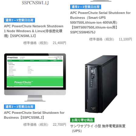
通常2～3営業日出荷
APC PowerChute Serial Shutdown for
Business（Smart-UPS
通常2～3営業日出荷
500/750/Lithium-ion 400VA用）
APC PowerChute Network Shutdown
【SMT500/750/Lithium-ion用】
1 Node Windows & Linux(非仮想化環
SSPCSSW4575J
境)【SSPCNSWL1J】
標準価格（税別）
11,100円
標準価格（税別）
21,400円
通常2～3営業日出荷
APC PowerChute Serial Shutdown for
Business【SSPCSSWLJ】
お取り寄せ商品
標準価格（税別）
22,700円
サンワサプライ 小型 無停電電源装置
（UPS）