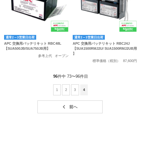
通常2～3営業日出荷
通常2～3営業日出荷
APC 交換用バッテリキット RBC48L
APC 交換用バッテリキット RBC24J
【SUA500JB/SUA750JB用】
【SUA1500RMJ2U/ SUA1500RMJ2UB用
】
参考上代
オープン
標準価格（税別）
87,600円
96
件中 73〜96件目
1
2
3
4