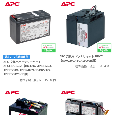
APC 交換用バッテリキット RBC7L
通常2～3営業日出荷
【SUA1500J/SUA1500JB用】
APC 交換用バッテリーキット
APCRBC122J 【BR400G-JP/BR550G-
標準価格（税別）
65,400円
JP/BE550G-JP/BR400S-JP/BR550S-
JP/BE550M1-JP用】
標準価格（税別）
15,800円