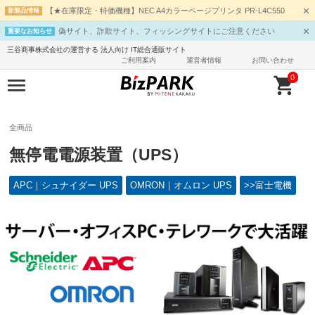
【★在庫限定・特価機種】NEC A4カラーページプリンタ PR-L4C550
新製品情報
偽サイト、詐欺サイト、フィッシングサイトにご注意ください
重要なお知らせ
三谷商事株式会社の運営する 法人向け IT総合通販サイト
ご利用案内
運営者情報
お問い合わせ
0
全商品
無停電電源装置（UPS）
APC｜シュナイダー UPS
OMRON｜オムロン UPS
>>富士電機