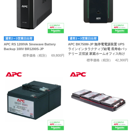
通常2～3営業日出荷
通常2～3営業日出荷
APC RS 1200VA Sinewave Battery
APC BK750M-JP 無停電電源装置 UPS
Backup 100V BR1200S-JP
ラインインタラクティブ給電 長寿命バッ
テリー 正弦波 家庭ホームオフィス向け
標準価格（税別）
69,800円
標準価格（税別）
42,300円