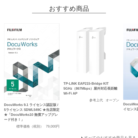
おすすめ商品
TP-LINK EAP215-Bridge KIT
5GHz（867Mbps）屋外対応長距離
Wi-Fi AP
参考上代
オープン
DocuWo
DocuWorks 9.1 ライセンス認証版 /
イセンス
5ライセンス SDWL549C ★当店限定
★「DocuWorks10 無償アップグレ
ード付き！」
標準価格（税別）
79,000円
すべてのおすすめ商品を見る