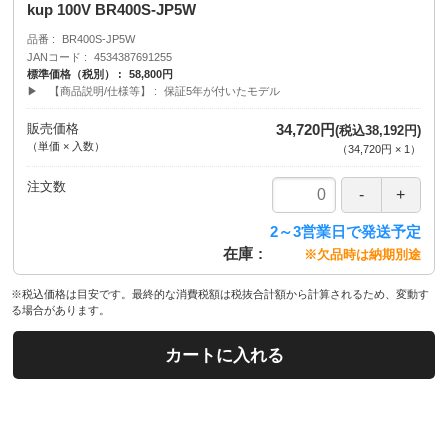
kup 100V BR400S-JP5W
品番
BR400S-JP5W
JANコード
4534387691255
標準価格（税別）
58,800円
▶ 【商品説明/仕様等】
保証5年が付いたモデル
販売価格
34,720円
(税込38,192円)
（単価 × 入数）
（
34,720円
×
1
）
注文数
2～3営業日で発送予定
在庫
※欠品時は納期別途
※税込価格は目安です。最終的な消費税額は税抜合計額から計算されるため、変動す
る場合があります。
カートに入れる