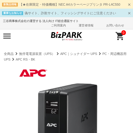
【★在庫限定・特価機種】NEC A4カラーページプリンタ PR-L4C550
新製品情報
偽サイト、詐欺サイト、フィッシングサイトにご注意ください
重要なお知らせ
三谷商事株式会社の運営する 法人向け IT総合通販サイト
ご利用案内
運営者情報
お問い合わせ
0
全商品
無停電電源装置（UPS）
APC｜シュナイダー UPS
PC・周辺機器用
UPS
APC RS・BK