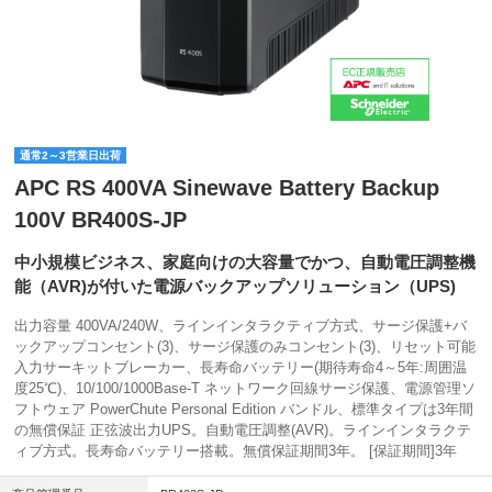
通常2～3営業日出荷
APC RS 400VA Sinewave Battery Backup
100V BR400S-JP
中小規模ビジネス、家庭向けの大容量でかつ、自動電圧調整機
能（AVR)が付いた電源バックアップソリューション（UPS)
出力容量 400VA/240W、ラインインタラクティブ方式、サージ保護+バ
ックアップコンセント(3)、サージ保護のみコンセント(3)、リセット可能
入力サーキットブレーカー、長寿命バッテリー(期待寿命4～5年:周囲温
度25℃)、10/100/1000Base-T ネットワーク回線サージ保護、電源管理ソ
フトウェア PowerChute Personal Edition バンドル、標準タイプは3年間
の無償保証 正弦波出力UPS。自動電圧調整(AVR)。ラインインタラクテ
ィブ方式。長寿命バッテリー搭載。無償保証期間3年。 [保証期間]3年