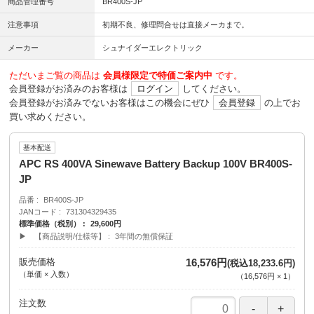
商品管理番号
BR400S-JP
注意事項
初期不良、修理問合せは直接メーカまで。
メーカー
シュナイダーエレクトリック
ただいまご覧の商品は
会員様限定で特価ご案内中
です。
会員登録がお済みのお客様は
ログイン
してください。
会員登録がお済みでないお客様はこの機会にぜひ
会員登録
の上でお
買い求めください。
基本配送
APC RS 400VA Sinewave Battery Backup 100V BR400S-
JP
品番
BR400S-JP
JANコード
731304329435
標準価格（税別）
29,600円
▶ 【商品説明/仕様等】
3年間の無償保証
販売価格
16,576円
(税込18,233.6円)
（単価 × 入数）
（
16,576円
×
1
）
注文数