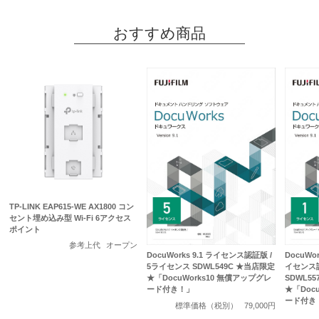
おすすめ商品
TP-LINK EAP615-WE AX1800 コン
セント埋め込み型 Wi-Fi 6アクセス
ポイント
参考上代
オープン
DocuWorks 9.1 ライセンス認証版 /
DocuWo
5ライセンス SDWL549C ★当店限定
イセンス認
★「DocuWorks10 無償アップグレ
SDWL5
ード付き！」
★「Doc
ード付き
標準価格（税別）
79,000円