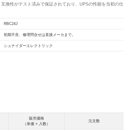
(TM)は、互換性がテスト済みで保証されており、UPSの性能を当初の仕
RBC24J
初期不良、修理問合せは直接メーカまで。
シュナイダーエレクトリック
。
販売価格
注文数
（単価 × 入数）