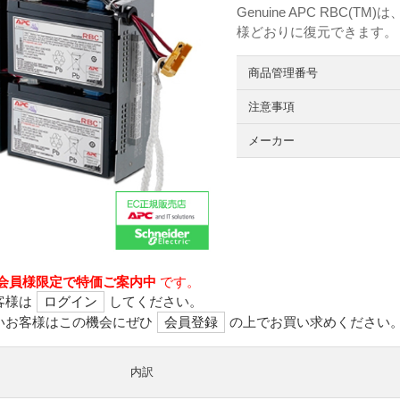
Genuine APC RBC
様どおりに復元できます。
商品管理番号
注意事項
メーカー
会員様限定で特価ご案内中
です。
客様は
ログイン
してください。
いお客様はこの機会にぜひ
会員登録
の上でお買い求めください
内訳