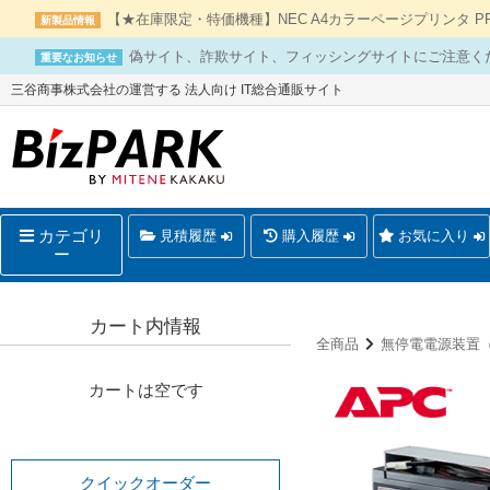
【★在庫限定・特価機種】NEC A4カラーページプリンタ PR-L
新製品情報
偽サイト、詐欺サイト、フィッシングサイトにご注意く
重要なお知らせ
三谷商事株式会社の運営する 法人向け IT総合通販サイト
カテゴリ
見積履歴
購入履歴
お気に入り
ー
カート内情報
全商品
無停電電源装置（
カートは空です
クイックオーダー