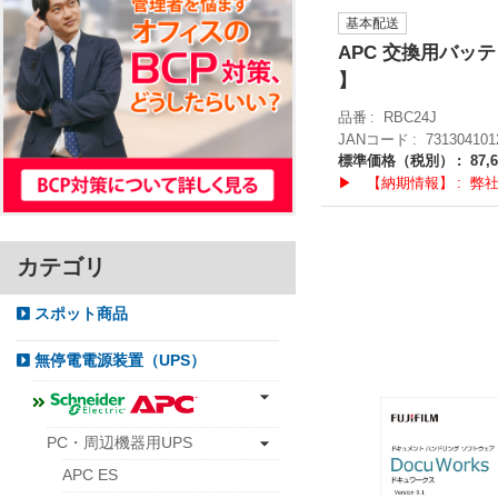
基本配送
APC 交換用バッテリキ
】
品番
RBC24J
JANコード
731304101
標準価格（税別）
87,
▶ 【納期情報】
弊
カテゴリ
スポット商品
無停電電源装置（UPS）
PC・周辺機器用UPS
APC ES