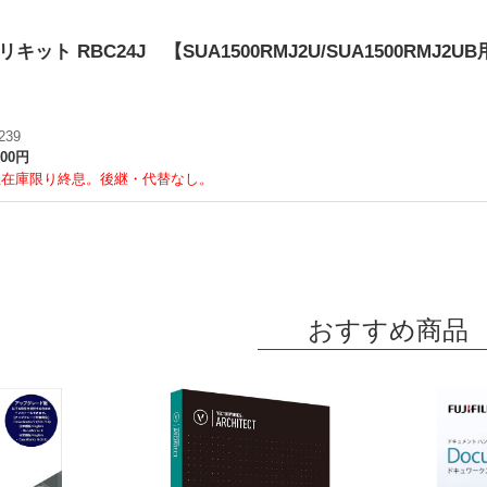
ット RBC24J 【SUA1500RMJ2U/SUA1500RMJ2UB
239
600円
社在庫限り終息。後継・代替なし。
おすすめ商品