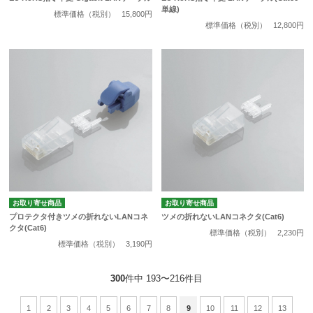
単線)
標準価格（税別）
15,800円
標準価格（税別）
12,800円
お取り寄せ商品
お取り寄せ商品
プロテクタ付きツメの折れないLANコネ
ツメの折れないLANコネクタ(Cat6)
クタ(Cat6)
標準価格（税別）
2,230円
標準価格（税別）
3,190円
300
件中 193〜216件目
1
2
3
4
5
6
7
8
9
10
11
12
13