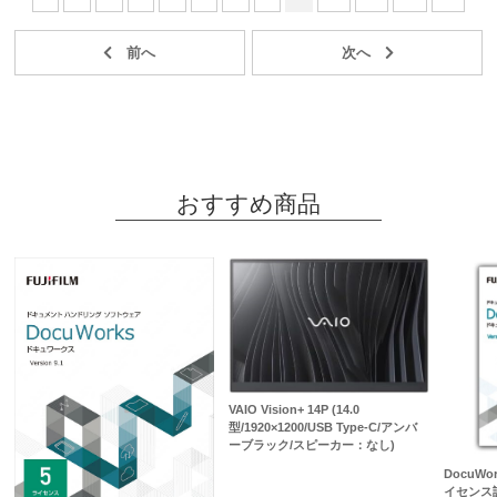
おすすめ商品
VAIO Vision+ 14P (14.0
型/1920×1200/USB Type-C/アンバ
ーブラック/スピーカー：なし)
DocuWo
イセンス認