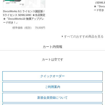
（SDWL
★「Doc
ード付き
DocuWorks 9.1 ライセンス認証版 /
5ライセンス SDWL549C ★当店限定
★「DocuWorks10 無償アップグレ
ード付き！」
標準価格（税別）
79,000円
すべてのおすすめ商品を見る
カート内情報
カートは空です
クイックオーダー
ご利用案内
新規会員登録について