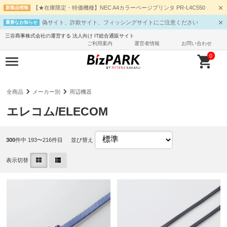
【★在庫限定・特価機種】NEC A4カラーページプリンタ PR-L4C550
新製品情報
偽サイト、詐欺サイト、フィッシングサイトにご注意ください
重要なお知らせ
三谷商事株式会社の運営する 法人向け IT総合通販サイト
ご利用案内
運営者情報
お問い合わせ
0
全商品
メーカー別
周辺機器
エレコム/ELECOM
300
件中 193〜216件目
並び替え
表示切替