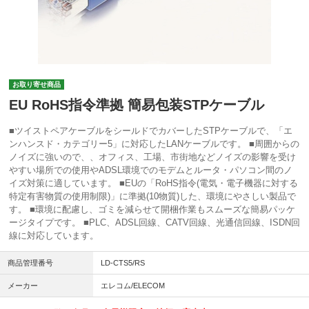
お取り寄せ商品
EU RoHS指令準拠 簡易包装STPケーブル
■ツイストペアケーブルをシールドでカバーしたSTPケーブルで、「エ
ンハンスド・カテゴリー5」に対応したLANケーブルです。 ■周囲からの
ノイズに強いので、、オフィス、工場、市街地などノイズの影響を受け
やすい場所での使用やADSL環境でのモデムとルータ・パソコン間のノ
イズ対策に適しています。 ■EUの「RoHS指令(電気・電子機器に対する
特定有害物質の使用制限)」に準拠(10物質)した、環境にやさしい製品で
す。 ■環境に配慮し、ゴミを減らせて開梱作業もスムーズな簡易パッケ
ージタイプです。 ■PLC、ADSL回線、CATV回線、光通信回線、ISDN回
線に対応しています。
商品管理番号
LD-CTS5/RS
メーカー
エレコム/ELECOM