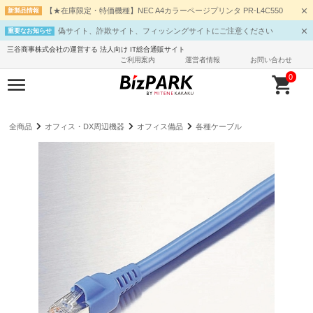
【★在庫限定・特価機種】NEC A4カラーページプリンタ PR-L4C550
新製品情報
偽サイト、詐欺サイト、フィッシングサイトにご注意ください
重要なお知らせ
三谷商事株式会社の運営する 法人向け IT総合通販サイト
ご利用案内
運営者情報
お問い合わせ
0
全商品
オフィス・DX周辺機器
オフィス備品
各種ケーブル