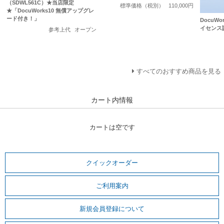
（SDWL561C）★当店限定
標準価格（税別）
110,000円
★「DocuWorks10 無償アップグレ
ード付き！」
DocuWo
イセンス
参考上代
オープン
すべてのおすすめ商品を見る
カート内情報
カートは空です
クイックオーダー
ご利用案内
新規会員登録について