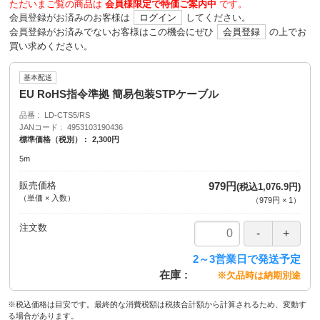
ただいまご覧の商品は
会員様限定で特価ご案内中
です。
会員登録がお済みのお客様は
ログイン
してください。
会員登録がお済みでないお客様はこの機会にぜひ
会員登録
の上でお
買い求めください。
基本配送
EU RoHS指令準拠 簡易包装STPケーブル
品番
LD-CTS5/RS
JANコード
4953103190436
標準価格（税別）
2,300円
5m
販売価格
979円
(税込1,076.9円)
（単価 × 入数）
（
979円
×
1
）
注文数
2～3営業日で発送予定
在庫
※欠品時は納期別途
※税込価格は目安です。最終的な消費税額は税抜合計額から計算されるため、変動す
る場合があります。