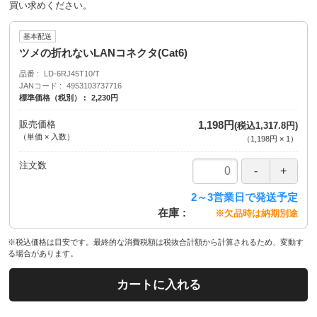
買い求めください。
基本配送
ツメの折れないLANコネクタ(Cat6)
品番
LD-6RJ45T10/T
JANコード
4953103737716
標準価格（税別）
2,230円
販売価格
1,198円
(税込1,317.8円)
（単価 × 入数）
（
1,198円
×
1
）
注文数
2～3営業日で発送予定
在庫
※欠品時は納期別途
※税込価格は目安です。最終的な消費税額は税抜合計額から計算されるため、変動す
る場合があります。
カートに入れる