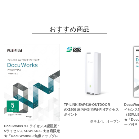
おすすめ商品
TP-LINK EAP610-OUTDOOR
DocuWo
AX1800 屋内外対応Wi-Fi 6アクセス
イセンス認
ポイント
（SDWL
★「Doc
参考上代
オープン
ード付き
DocuWorks 9.1 ライセンス認証版 /
5ライセンス SDWL549C ★当店限定
★「DocuWorks10 無償アップグレ