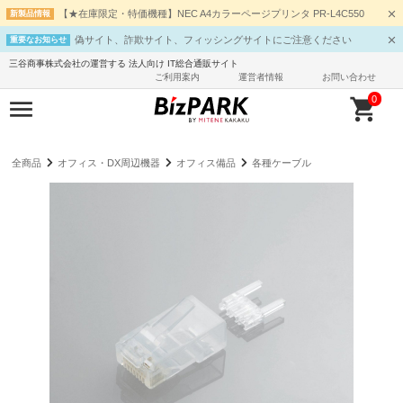
【★在庫限定・特価機種】NEC A4カラーページプリンタ PR-L4C550
新製品情報
偽サイト、詐欺サイト、フィッシングサイトにご注意ください
重要なお知らせ
三谷商事株式会社の運営する 法人向け IT総合通販サイト
ご利用案内
運営者情報
お問い合わせ
0
全商品
オフィス・DX周辺機器
オフィス備品
各種ケーブル