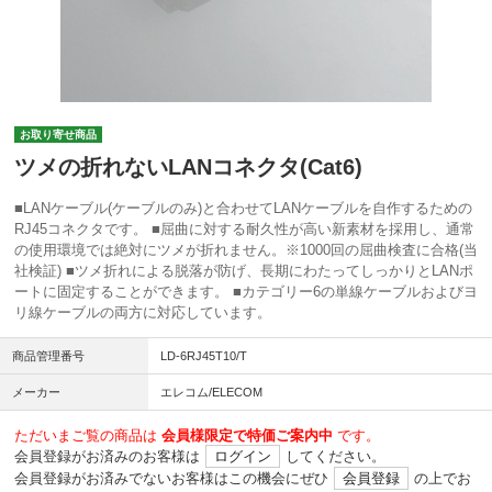
お取り寄せ商品
ツメの折れないLANコネクタ(Cat6)
■LANケーブル(ケーブルのみ)と合わせてLANケーブルを自作するための
RJ45コネクタです。 ■屈曲に対する耐久性が高い新素材を採用し、通常
の使用環境では絶対にツメが折れません。※1000回の屈曲検査に合格(当
社検証) ■ツメ折れによる脱落が防げ、長期にわたってしっかりとLANポ
ートに固定することができます。 ■カテゴリー6の単線ケーブルおよびヨ
リ線ケーブルの両方に対応しています。
商品管理番号
LD-6RJ45T10/T
メーカー
エレコム/ELECOM
ただいまご覧の商品は
会員様限定で特価ご案内中
です。
会員登録がお済みのお客様は
ログイン
してください。
会員登録がお済みでないお客様はこの機会にぜひ
会員登録
の上でお