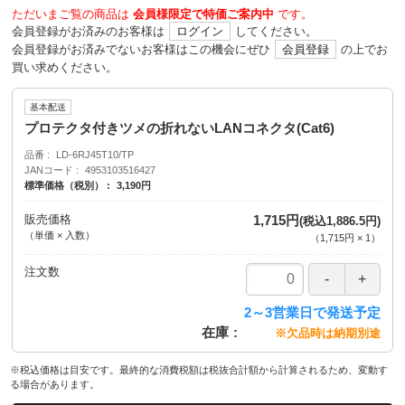
ただいまご覧の商品は
会員様限定で特価ご案内中
です。
会員登録がお済みのお客様は
ログイン
してください。
会員登録がお済みでないお客様はこの機会にぜひ
会員登録
の上でお
買い求めください。
基本配送
プロテクタ付きツメの折れないLANコネクタ(Cat6)
品番
LD-6RJ45T10/TP
JANコード
4953103516427
標準価格（税別）
3,190円
販売価格
1,715円
(税込1,886.5円)
（単価 × 入数）
（
1,715円
×
1
）
注文数
2～3営業日で発送予定
在庫
※欠品時は納期別途
※税込価格は目安です。最終的な消費税額は税抜合計額から計算されるため、変動す
る場合があります。