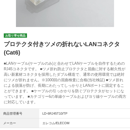
お取り寄せ商品
プロテクタ付きツメの折れないLANコネクタ
(Cat6)
■LANケーブル(ケーブルのみ)と合わせてLANケーブルを自作するための
RJ45コネクタです。 ■ツメ折れ防止プロテクタと屈曲に対する耐久性が
高い新素材コネクタを採用したダブル構造で、通常の使用環境では絶対
にツメが折れません。※1000回の屈曲検査に合格(当社検証) ■ツメ折れ
による脱落が防げ、長期にわたってしっかりとLANポートに固定するこ
とができます。 ■ケーブルの引っかかりを防ぐプロテクタがセットにな
っています。 ■カテゴリー6の単線ケーブルおよびヨリ線ケーブルの両方
に対応しています。
商品管理番号
LD-6RJ45T10/TP
メーカー
エレコム/ELECOM