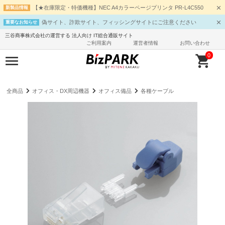
【★在庫限定・特価機種】NEC A4カラーページプリンタ PR-L4C550
新製品情報
偽サイト、詐欺サイト、フィッシングサイトにご注意ください
重要なお知らせ
三谷商事株式会社の運営する 法人向け IT総合通販サイト
ご利用案内
運営者情報
お問い合わせ
0
全商品
オフィス・DX周辺機器
オフィス備品
各種ケーブル