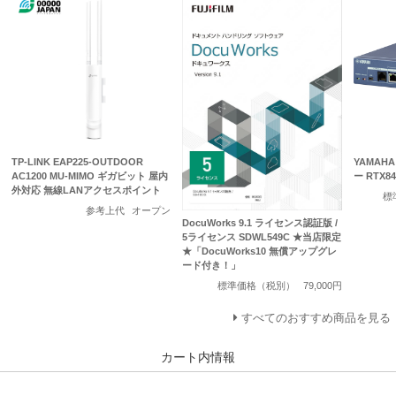
TP-LINK EAP225-OUTDOOR
YAMAH
AC1200 MU-MIMO ギガビット 屋内
ー RTX84
外対応 無線LANアクセスポイント
標
参考上代
オープン
DocuWorks 9.1 ライセンス認証版 /
5ライセンス SDWL549C ★当店限定
★「DocuWorks10 無償アップグレ
ード付き！」
標準価格（税別）
79,000円
すべてのおすすめ商品を見る
カート内情報