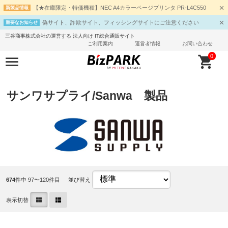
【★在庫限定・特価機種】NEC A4カラーページプリンタ PR-L4C550
新製品情報
偽サイト、詐欺サイト、フィッシングサイトにご注意ください
重要なお知らせ
三谷商事株式会社の運営する 法人向け IT総合通販サイト
ご利用案内
運営者情報
お問い合わせ
0
サンワサプライ/Sanwa 製品
674
件中 97〜120件目
並び替え
表示切替