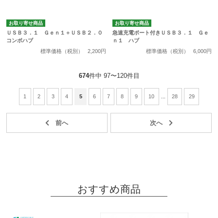
お取り寄せ商品
お取り寄せ商品
ＵＳＢ３．１ Ｇｅｎ１＋ＵＳＢ２．０
急速充電ポート付きＵＳＢ３．１ Ｇｅ
コンボハブ
ｎ１ ハブ
標準価格（税別）
2,200円
標準価格（税別）
6,000円
674
件中 97〜120件目
1
2
3
4
5
6
7
8
9
10
...
28
29
おすすめ商品