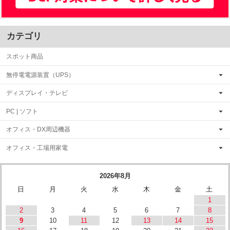
カテゴリ
スポット商品
無停電電源装置（UPS）
ディスプレイ・テレビ
PC | ソフト
オフィス・DX周辺機器
オフィス・工場用家電
2026年8月
日
月
火
水
木
金
土
1
2
3
4
5
6
7
8
9
10
11
12
13
14
15