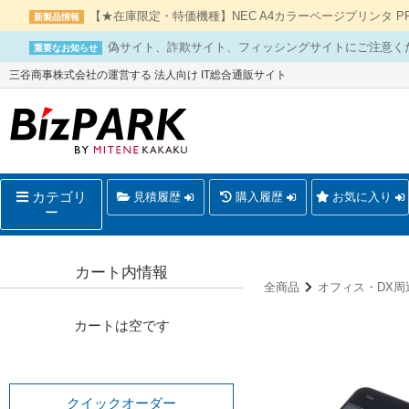
【★在庫限定・特価機種】NEC A4カラーページプリンタ PR-L
新製品情報
偽サイト、詐欺サイト、フィッシングサイトにご注意く
重要なお知らせ
三谷商事株式会社の運営する 法人向け IT総合通販サイト
カテゴリ
見積履歴
購入履歴
お気に入り
ー
カート内情報
全商品
オフィス・DX周
カートは空です
クイックオーダー