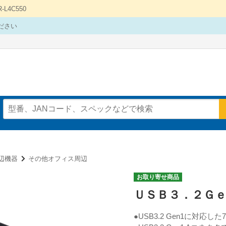
4C550
ださい
辺機器
その他オフィス周辺
お取り寄せ商品
ＵＳＢ３．２Ｇ
●USB3.2 Gen1に対応