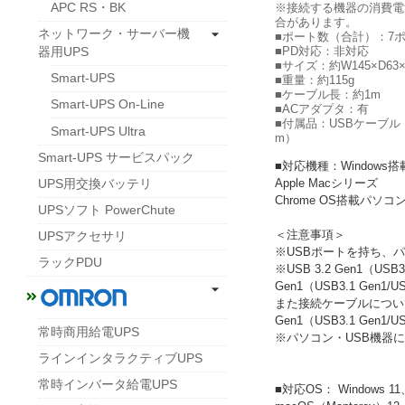
APC RS・BK
※接続する機器の消費電
合があります。
ネットワーク・サーバー機
■ポート数（合計）：7
■PD対応：非対応
器用UPS
■サイズ：約W145×D63×
Smart-UPS
■重量：約115g
■ケーブル長：約1m
Smart-UPS On-Line
■ACアダプタ：有
■付属品：USBケーブル（
Smart-UPS Ultra
m）
Smart-UPS サービスパック
■対応機種：Windows
Apple Macシリーズ
UPS用交換バッテリ
Chrome OS搭載パソコ
UPSソフト PowerChute
＜注意事項＞
UPSアクセサリ
※USBポートを持ち、
ラックPDU
※USB 3.2 Gen1（U
Gen1（USB3.1 Gen
また接続ケーブルについても、U
Gen1（USB3.1 Gen
常時商用給電UPS
※パソコン・USB機器
ラインインタラクティブUPS
常時インバータ給電UPS
■対応OS： Windows 11