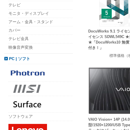
テレビ
モニタ・ディスプレイ
アーム・金具・スタンド
カバー
DocuWorks 9.1 ライ
イセンス SDWL549C 
テレビ金具
★「DocuWorks10 
映像音声変換
付き！」
標準価格（
PC | ソフト
ソフトウェア
VAIO Vision+ 14P (14.0
型/1920×1200/USB T