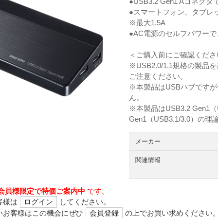
●USB3.2 Gen1 A
●スマートフォン、タブレ
※最大1.5A
●AC電源のセルフパワー
＜ご購入前にご確認くださ
※USB2.0/1.1規格
ご注意ください。
※本製品はUSBハブです
ん。
※本製品はUSB3.2 Gen1
Gen1（USB3.1/3.
メーカー
関連情報
会員様限定で特価ご案内中
です。
客様は
ログイン
してください。
いお客様はこの機会にぜひ
会員登録
の上でお買い求めください