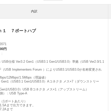
内訳
ｎ１ ７ポートハブ
2071
500円
】
様 Ver3.2 Gen1（USB3.1 Gen1/USB3.0）準拠（USB Ver2.0/1.1
IF（USB Implementers Forum ）によりUSB3.1/USB3.0が名称変更され
bps/12Mbps/1.5Mbps（理論値）
Gen1（USB3.1 Gen1/USB3.0）Aコネクタ メス×7（ダウンストリー
3.1 Gen1/USB3.0）USB Bコネクタ メス×1（アップストリーム）
：USB Type-A
大（1ポートあたり）
.5Aまで出力できます。
.2Aまで