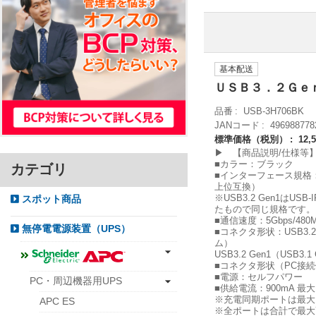
基本配送
ＵＳＢ３．２Ｇｅ
品番
USB-3H706BK
JANコード
496988778
標準価格（税別）
12,
▶ 【商品説明/仕様等
■カラー：ブラック
カテゴリ
■インターフェース規格：USB仕
上位互換）
※USB3.2 Gen1はUSB-
スポット商品
たもので同じ規格です。
■通信速度：5Gbps/480M
無停電電源装置（UPS）
■コネクタ形状：USB3.2 
ム）
USB3.2 Gen1（USB
■コネクタ形状（PC接続側）
■電源：セルフパワー
PC・周辺機器用UPS
■供給電流：900mA 最
※充電同期ポートは最大1
APC ES
※全ポートは合計で最大7