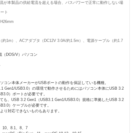
流が本製品の供給電流を超える場合、バスパワーで正常に動作しない場
ポート
H26mm
約1m）、ACアダプタ（DC12V 3.0A/約1.5m）、電源ケーブル（約1.7
搭載（DOS/V）パソコン
ン
パソコン本体メーカーがUSBポートの動作を保証している機種。
SB3.1 Gen1/USB3.0）の環境で動作させるためにはパソコン本体にUSB 3.2
1/USB3.0）ポートが必要です。
SB 3.2 Gen1（USB3.1 Gen1/USB3.0）規格に準拠したUSB 3.2
1/USB3.0）ケーブルが必要です。
により対応できないものもあります。
、10、8.1、8、7