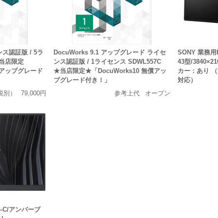
センス認証版 / 5ラ
DocuWorks 9.1 アップグレード ライセ
SONY 業務用
★当店限定
ンス認証版 / 1ライセンス SDWL557C
43型/3840×
無償アップグレード
★当店限定★「DocuWorks10 無償アッ
カー：あり 
プグレード付き！」
対応）
税別）
79,000円
参考上代
オープン
ype-C/アンバーブ