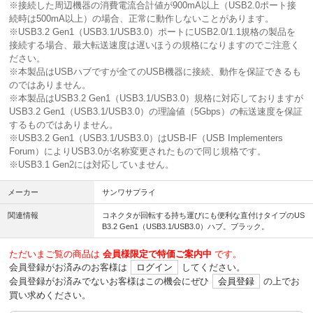
※接続した周辺機器の消費電流合計値が900mA以上（USB2.0ポート接
続時は500mA以上）の場合、正常に動作しないことがあります。
※USB3.2 Gen1（USB3.1/USB3.0）ポートにUSB2.0/1.1規格の製品を
接続する場合、最大転送速度は遅いほうの規格になりますのでご注意く
ださい。
※本製品はUSBハブですが全てのUSB機器に接続、動作を保証できるも
のではありません。
※本製品はUSB3.2 Gen1（USB3.1/USB3.0）規格に対応しておりますが
USB3.2 Gen1（USB3.1/USB3.0）の理論値（5Gbps）の転送速度を保証
するものではありません。
※USB3.2 Gen1（USB3.1/USB3.0）はUSB-IF（USB Implementers
Forum）によりUSB3.0が名称変更されたもので同じ規格です。
※USB3.1 Gen2には対応していません。
メーカー
サンワサプライ
関連情報
コネクタが回転する持ち運びにも便利な直付けタイプのUS
B3.2 Gen1（USB3.1/USB3.0）ハブ。ブラック。
ただいまご覧の商品は
会員様限定で特価ご案内中
です。
会員登録がお済みのお客様は
ログイン
してください。
会員登録がお済みでないお客様はこの機会にぜひ
会員登録
の上でお
買い求めください。