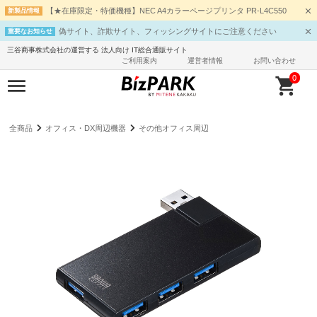
【★在庫限定・特価機種】NEC A4カラーページプリンタ PR-L4C550
新製品情報
偽サイト、詐欺サイト、フィッシングサイトにご注意ください
重要なお知らせ
三谷商事株式会社の運営する 法人向け IT総合通販サイト
ご利用案内
運営者情報
お問い合わせ
0
全商品
オフィス・DX周辺機器
その他オフィス周辺