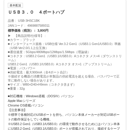
基本配送
ＵＳＢ３．０ ４ポートハブ
品番
USB-3HSC1BK
JANコード
4969887589311
標準価格（税別）
3,800円
▶ 【商品説明/仕様等】
■カラー：ブラック
■インターフェース規格：USB仕様 Ver.3.2 Gen1（USB3.1 Gen1/USB3.0）準拠
（USB Ver2.0/1.1上位互換）
■通信速度：5Gbps/480Mbps/12Mbps/1.5Mbps（理論値）
■コネクタ：USB3.2 Gen1（USB3.1/USB3.0）Aコネクタ メス×4（ダウンストリ
ーム）
USB3.2 Gen1（USB3.1/USB3.0）Aコネクタ オス×1（アップストリーム）
■電源：バスパワー
■供給電流：最大900mA（全4ポート合計）
※接続する機器の消費電流が本製品の供給電流を超える場合、バスパワーで正
常に動作しない場合があります。
■サイズ：W80×D40×H9mm（コネクタ含まず）
■重量：32g
■対応機種：Windows搭載（DOS/V）パソコン
Apple Macシリーズ
Chrome OS搭載パソコン
【注意事項】
※標準で各種対応のUSBポートを持ち、パソコン本体メーカーが対応USBポー
トの動作保証をしている機種。
※USB3.2 Gen1（USB3.1/USB3.0）の環境で動作させるためにはパソコン本体
にUSB3.2 Gen1（USB3.1/USB3.0）ポートが搭載されており、接続するケーブ