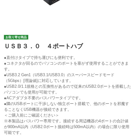
お取り寄せ商品
ＵＳＢ３．０ ４ポートハブ
●直付けタイプで持ち運びにも便利です。
●コネクタが回るのでパソコンのポートを塞がず使用することができま
す。
●USB3.2 Gen1（USB3.1/USB3.0）のスーパースピードモード
（5Gbps）[理論値]に対応しています。
●USB2.0/1.1規格との互換性があるので従来のUSB2.0ポートを搭載した
パソコンでも使用が可能です。
●ACアダプタ不要のバスパワータイプです。
●隣のUSBポートに干渉しない独立ポート搭載で、他のポートを邪魔す
ることなくUSB機器が接続できます。
＜ご購入前にご確認ください＞
※本製品はバスパワー専用です。接続する周辺機器の4ポートの合計値
が900mA以内（USB2.0ポート接続時は500mA以内）の場合に限り使用
可能です。