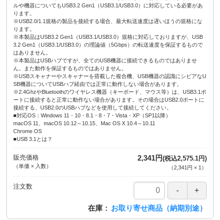
ルや機器についてもUSB3.2 Gen1（USB3.1/USB3.0）に対応している必要があ
ります。
※USB2.0/1.1規格の製品を接続する場合、最大転送速度は遅いほうの規格にな
ります。
※本製品はUSB3.2 Gen1（USB3.1/USB3.0）規格に対応しておりますが、USB
3.2 Gen1（USB3.1/USB3.0）の理論値（5Gbps）の転送速度を保証するもので
はありません。
※本製品はUSBハブですが、全てのUSB機器に接続できるものではありませ
ん。また動作を保証するものではありません。
※USBスキャナーやスキャナーを搭載した複合機、USB機器の認識にシビアなU
SB機器についてUSBハブ経由では正常に動作しない場合があります。
※2.4GhzやBluetoothのワイヤレス機器（キーボード、マウス等）は、USB3.1ポ
ートに接続すると正常に動作ない場合があります。その場合はUSB2.0ポートに
接続する、USB2.0のUSBハブなどを使用して接続してください。
■対応OS：Windows 11・10・8.1・8・7・Vista・XP（SP1以降）
macOS 11、macOS 10.12～10.15、Mac OS X 10.4～10.11
Chrome OS
■USB 3.1とは？
販売価格
2,341円
(税込2,575.1円)
（単価 × 入数）
（
2,341円
×
1
）
注文数
在庫
お取り寄せ商品（納期別途）