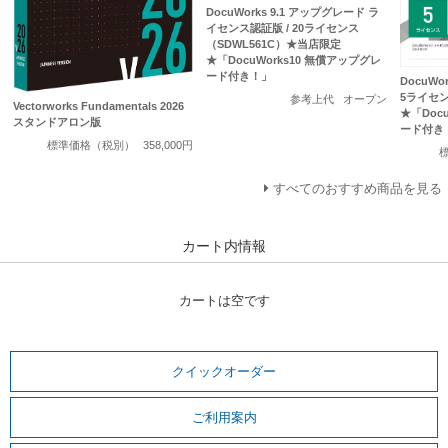
DocuWorks 9.1 アップグレード ラ
イセンス認証版 / 20ライセンス
（SDWL561C）★当店限定
★「DocuWorks10 無償アップグレ
ード付き！」
DocuWo
5ライセン
参考上代
オープン
Vectorworks Fundamentals 2026
★「Doc
スタンドアロン版
ード付き
標準価格（税別）
358,000円
すべてのおすすめ商品を見る
カート内情報
カートは空です
クイックオーダー
ご利用案内