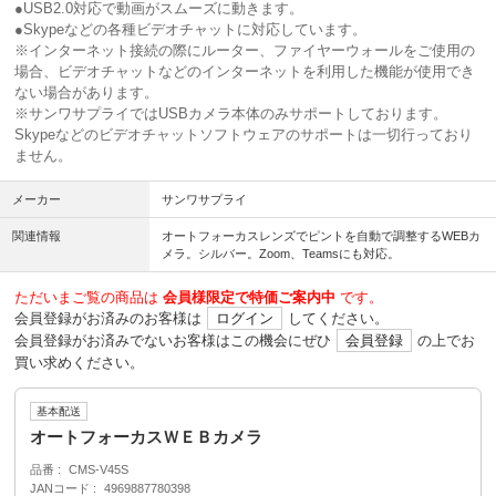
●USB2.0対応で動画がスムーズに動きます。
●Skypeなどの各種ビデオチャットに対応しています。
※インターネット接続の際にルーター、ファイヤーウォールをご使用の
場合、ビデオチャットなどのインターネットを利用した機能が使用でき
ない場合があります。
※サンワサプライではUSBカメラ本体のみサポートしております。
Skypeなどのビデオチャットソフトウェアのサポートは一切行っており
ません。
メーカー
サンワサプライ
関連情報
オートフォーカスレンズでピントを自動で調整するWEBカ
メラ。シルバー。Zoom、Teamsにも対応。
ただいまご覧の商品は
会員様限定で特価ご案内中
です。
会員登録がお済みのお客様は
ログイン
してください。
会員登録がお済みでないお客様はこの機会にぜひ
会員登録
の上でお
買い求めください。
基本配送
オートフォーカスＷＥＢカメラ
品番
CMS-V45S
JANコード
4969887780398