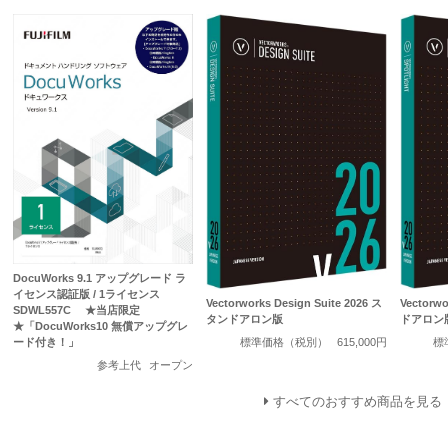
DocuWorks 9.1 アップグレード ラ
イセンス認証版 / 1ライセンス
Vectorworks Design Suite 2026 ス
Vectorwo
SDWL557C ★当店限定
タンドアロン版
ドアロン
★「DocuWorks10 無償アップグレ
標準価格（税別）
615,000円
標
ード付き！」
参考上代
オープン
すべてのおすすめ商品を見る