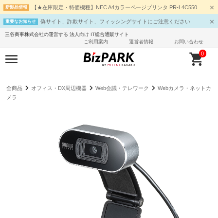
【★在庫限定・特価機種】NEC A4カラーページプリンタ PR-L4C550
新製品情報
偽サイト、詐欺サイト、フィッシングサイトにご注意ください
重要なお知らせ
三谷商事株式会社の運営する 法人向け IT総合通販サイト
ご利用案内
運営者情報
お問い合わせ
0
全商品
オフィス・DX周辺機器
Web会議・テレワーク
Webカメラ・ネットカ
メラ