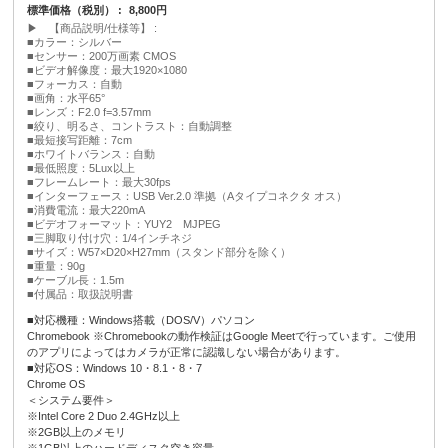
標準価格（税別）
8,800円
▶ 【商品説明/仕様等】
■カラー：シルバー
■センサー：200万画素 CMOS
■ビデオ解像度：最大1920×1080
■フォーカス：自動
■画角：水平65°
■レンズ：F2.0 f=3.57mm
■絞り、明るさ、コントラスト：自動調整
■最短接写距離：7cm
■ホワイトバランス：自動
■最低照度：5Lux以上
■フレームレート：最大30fps
■インターフェース：USB Ver.2.0 準拠（Aタイプコネクタ オス）
■消費電流：最大220mA
■ビデオフォーマット：YUY2 MJPEG
■三脚取り付け穴：1/4インチネジ
■サイズ：W57×D20×H27mm（スタンド部分を除く）
■重量：90g
■ケーブル長：1.5m
■付属品：取扱説明書
■対応機種：Windows搭載（DOS/V）パソコン
Chromebook ※Chromebookの動作検証はGoogle Meetで行っています。ご使用
のアプリによってはカメラが正常に認識しない場合があります。
■対応OS：Windows 10・8.1・8・7
Chrome OS
＜システム要件＞
※Intel Core 2 Duo 2.4GHz以上
※2GB以上のメモリ
※1GB以上のハードディスク空き容量