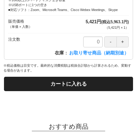
※USBポートに1つの空き
■対応ソフト：Zoom、Microsoft Teams、Cisco Webex Meetings、Skype
販売価格
5,421円
(税込5,963.1円)
（単価 × 入数）
（
5,421円
×
1
）
注文数
在庫
お取り寄せ商品（納期別途）
※税込価格は目安です。最終的な消費税額は税抜合計額から計算されるため、変動す
る場合があります。
カートに入れる
おすすめ商品