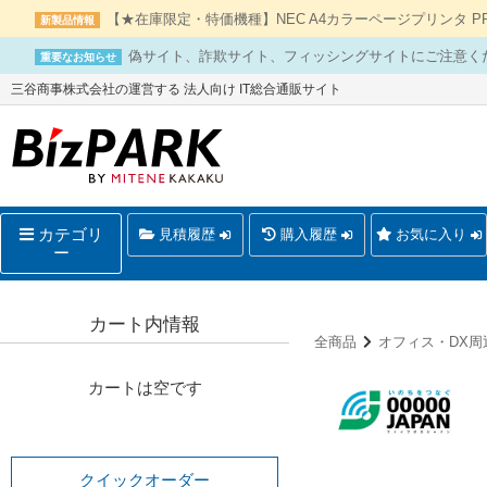
【★在庫限定・特価機種】NEC A4カラーページプリンタ PR-L
新製品情報
偽サイト、詐欺サイト、フィッシングサイトにご注意く
重要なお知らせ
三谷商事株式会社の運営する 法人向け IT総合通販サイト
カテゴリ
見積履歴
購入履歴
お気に入り
ー
カート内情報
全商品
オフィス・DX周
カートは空です
クイックオーダー