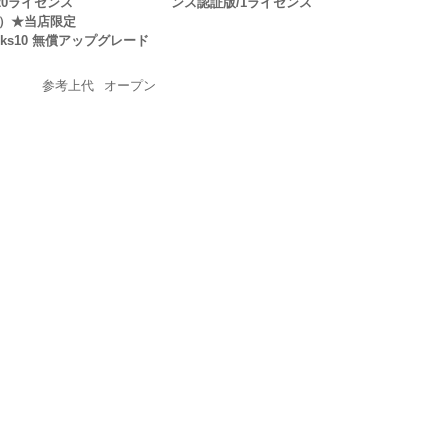
20ライセンス
ンス認証版/1ライセンス
1C）★当店限定
rks10 無償アップグレード
参考上代
オープン