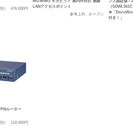
MU-MIMO ギガビット 屋内外対応 無線
ンス認証版 / 
LANアクセスポイント
（SDWL56
別）
476,000円
★「DocuWo
参考上代
オープン
付き！」
VPNルーター
別）
110,000円