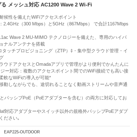
ッシュ対応 AC1200 Wave 2 Wi-Fi
の耐候性を備えたWiFiアクセスポイント
4GHz（300 Mbps）と5GHz（867Mbps） で合計1167Mbps
1ac Wave 2 MU-MIMO テクノロジーを備えた、専用のハイパ
ョナルアンテナを搭載
：ゼロタッチプロビジョニング（ZTP）‡・集中型クラウド管理・イ
グ
ラウドアクセスとOmadaアプリで管理がより便利でかんたんに
ロジー対応：複数のアクセスポイント間でのWiFi接続でも高い接
軟なWiFiの導入が可能*
移動しながらでも、途切れることなく動画ストリームや音声通
/at規格とパッシブPoE（PoEアダプターを含む）の両方に対応してお
.3af対応アダプターやスイッチ以外の規格外パッシブPoEアダプ
ください｡
EAP225-OUTDOOR