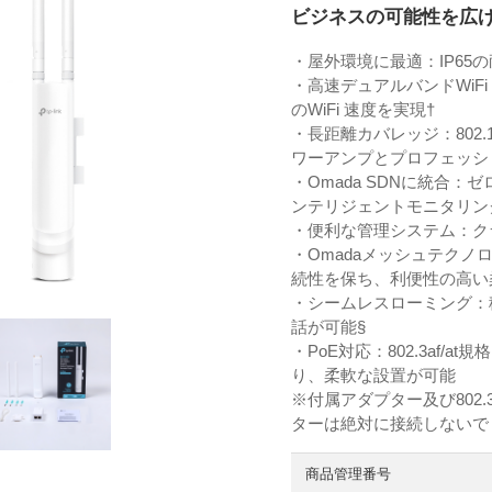
ビジネスの可能性を広げる メ
・屋外環境に最適：IP65
・高速デュアルバンドWiFi：2.
のWiFi 速度を実現†
・長距離カバレッジ：802.1
ワーアンプとプロフェッシ
・Omada SDNに統合
ンテリジェントモニタリン
・便利な管理システム：ク
・Omadaメッシュテクノ
続性を保ち、利便性の高い柔
・シームレスローミング：
話が可能§
・PoE対応：802.3af
り、柔軟な設置が可能
※付属アダプター及び802
ターは絶対に接続しないで
商品管理番号