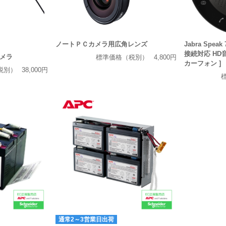
ノートＰＣカメラ用広角レンズ
Jabra Speak
接続対応 H
メラ
標準価格（税別）
4,800円
カーフォン ]
税別）
38,000円
通常2～3営業日出荷