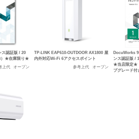
ンス認証版 / 20
TP-LINK EAP610-OUTDOOR AX1800 屋
DocuWorks
1B）★在庫限り★
内外対応Wi-Fi 6アクセスポイント
ンス認証版 / 
★当店限定★「D
考上代
オープン
参考上代
オープン
プグレード付