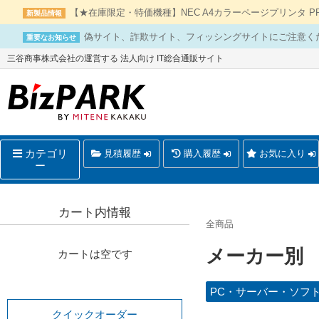
【★在庫限定・特価機種】NEC A4カラーページプリンタ PR-L
新製品情報
偽サイト、詐欺サイト、フィッシングサイトにご注意く
重要なお知らせ
三谷商事株式会社の運営する 法人向け IT総合通販サイト
カテゴリ
見積履歴
購入履歴
お気に入り
ー
カート内情報
全商品
メーカー別
カートは空です
PC・サーバー・ソフ
クイックオーダー