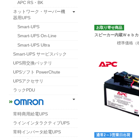
APC RS・BK
ネットワーク・サーバー機
器用UPS
Smart-UPS
お取り寄せ商品
スピーカー内蔵Ｗｅｂカ
Smart-UPS On-Line
標準価格（
Smart-UPS Ultra
Smart-UPS サービスパック
UPS用交換バッテリ
UPSソフト PowerChute
UPSアクセサリ
ラックPDU
常時商用給電UPS
ラインインタラクティブUPS
常時インバータ給電UPS
通常2～3営業日出荷