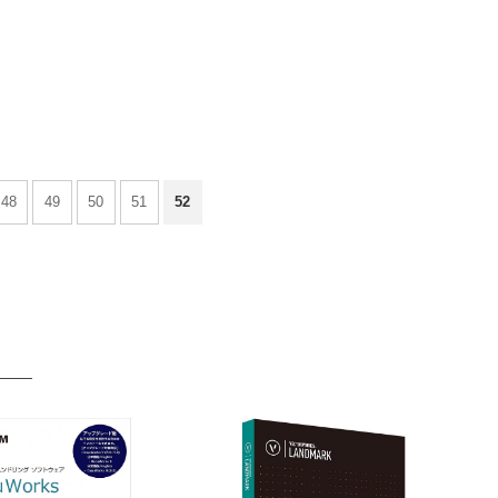
48
49
50
51
52