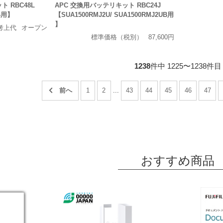
 RBC48L
APC 交換用バッテリキット RBC24J
JB用】
【SUA1500RMJ2U/ SUA1500RMJ2UB用
】
考上代
オープン
標準価格（税別）
87,600円
1238
件中 1225〜1238件目
1
2
...
43
44
45
46
47
おすすめ商品