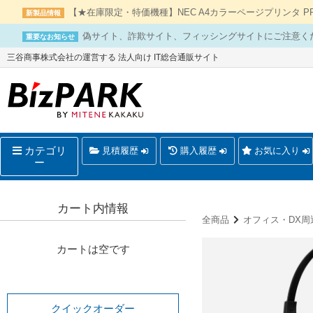
【★在庫限定・特価機種】NEC A4カラーページプリンタ PR-L
新製品情報
偽サイト、詐欺サイト、フィッシングサイトにご注意く
重要なお知らせ
三谷商事株式会社の運営する 法人向け IT総合通販サイト
カテゴリ
見積履歴
購入履歴
お気に入り
ー
カート内情報
全商品
オフィス・DX周
カートは空です
クイックオーダー