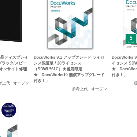
 液晶ディスプレイ
DocuWorks 9.1 アップグレード ライセ
DocuWorks
MI/ブラック/スピー
ンス認証版 / 20ライセンス
イセンス SDW
・オンサイト修理
（SDWL561C）★当店限定
★「DocuWo
★「DocuWorks10 無償アップグレード
付き！」
付き！」
考上代
オープン
参考上代
オープン