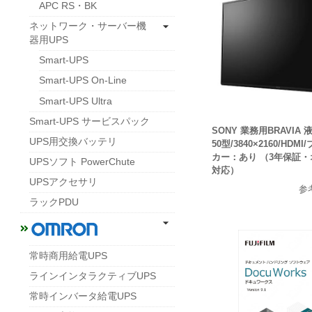
APC RS・BK
ネットワーク・サーバー機
器用UPS
Smart-UPS
Smart-UPS On-Line
Smart-UPS Ultra
Smart-UPS サービスパック
SONY 業務用BRAVIA
UPS用交換バッテリ
50型/3840×2160/HD
カー：あり （3年保証
UPSソフト PowerChute
対応）
UPSアクセサリ
参
ラックPDU
常時商用給電UPS
ラインインタラクティブUPS
常時インバータ給電UPS