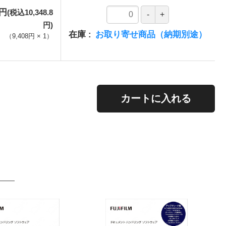
8円
(税込10,348.8
円)
在庫
お取り寄せ商品（納期別途）
（
9,408円
×
1
）
。
カートに入れる