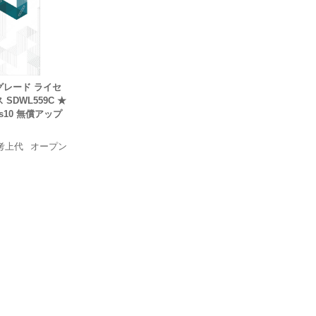
ップグレード ライセ
SDWL559C ★
s10 無償アップ
考上代
オープン