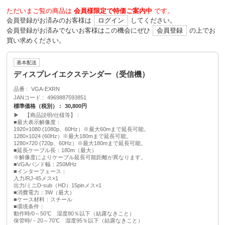
ただいまご覧の商品は
会員様限定で特価ご案内中
です。
会員登録がお済みのお客様は
ログイン
してください。
会員登録がお済みでないお客様はこの機会にぜひ
会員登録
の上でお
買い求めください。
基本配送
ディスプレイエクステンダー（受信機）
品番
VGA-EXRN
JANコード
4969887593851
標準価格（税別）
30,800円
▶ 【商品説明/仕様等】
■最大表示解像度：
1920×1080 (1080p、60Hz）※最大60mまで延長可能。
1280×1024 (60Hz）※最大180mまで延長可能。
1280×720 (720p、60Hz）※最大180mまで延長可能。
■延長ケーブル長：180m（最大）
※解像度によりケーブル延長可能距離が異なります。
■VGAバンド幅：250MHz
■インターフェース：
入力/RJ-45メス×1
出力/ミニD-sub（HD）15pinメス×1
■消費電力：3W（最大）
■ケース材料：スチール
■環境条件：
動作時/0～50℃ 湿度80％以下（結露なきこと）
保管時/－20～70℃ 湿度95％以下（結露なきこと）