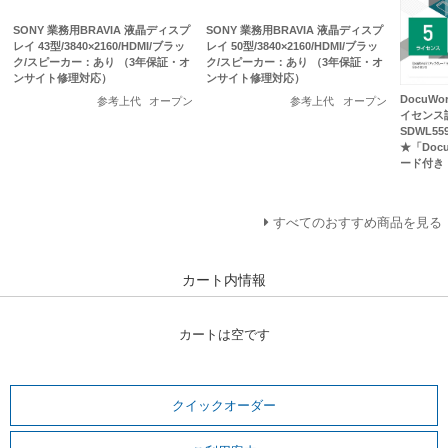
SONY 業務用BRAVIA 液晶ディスプ
SONY 業務用BRAVIA 液晶ディスプ
レイ 43型/3840×2160/HDMI/ブラッ
レイ 50型/3840×2160/HDMI/ブラッ
ク/スピーカー：あり （3年保証・オ
ク/スピーカー：あり （3年保証・オ
ンサイト修理対応）
ンサイト修理対応）
DocuWo
参考上代
オープン
参考上代
オープン
イセンス認
SDWL5
★「Doc
ード付き
すべてのおすすめ商品を見る
カート内情報
カートは空です
クイックオーダー