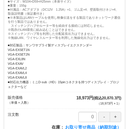
■サイズ：W104×D59×H25mm（本体サイズ）
■重量：155g
■付属品：ACアダプタ（DC12V 1.25A）×1、ゴム足×4、壁面取付けネジ×4、
取扱説明書（保証書付き）
■※本製品はLANケーブルを使用し映像伝送をする製品でありネットワーク通信
を行う製品ではありません。
スイッチングハブやルーター等を経由する接続には対応しません。
※既存のLAN環境に組み込むことはできません。
※スイッチングハブ等を利用した分配延長出力はできません。
※無線LAN、ワイヤレスルーター等を利用した無線化出力はできません。
■対応製品：サンワサプライ製ディスプレイエクステンダー
VGA-EXSET1N
VGA-EXSET2N
VGA-EXL8N
VGA-EXAV
VGA-EXAVL2
VGA-EXAVL4
VGA-EXAVL8
■対応出力機器：ミニD-sub（HD）15pinコネクタを持つディスプレイ・プロジ
ェクターなど
販売価格
18,973円
(税込20,870.3円)
（単価 × 入数）
（
18,973円
×
1
）
注文数
在庫
お取り寄せ商品（納期別途）