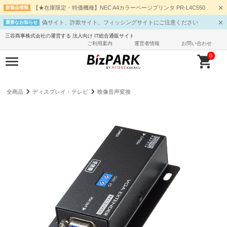
【★在庫限定・特価機種】NEC A4カラーページプリンタ PR-L4C550
新製品情報
偽サイト、詐欺サイト、フィッシングサイトにご注意ください
重要なお知らせ
三谷商事株式会社の運営する 法人向け IT総合通販サイト
ご利用案内
運営者情報
お問い合わせ
0
全商品
ディスプレイ・テレビ
映像音声変換