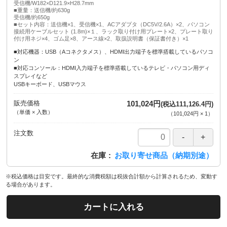
受信機/W182×D121.9×H28.7mm
■重量：送信機/約630g
受信機/約650g
■セット内容：送信機×1、受信機×1、ACアダプタ（DC5V/2.6A）×2、パソコン
接続用ケーブルセット (1.8m)×１、ラック取り付け用プレート×2、プレート取り
付け用ネジ×4、ゴム足×8、アース線×2、取扱説明書（保証書付き）×1
■対応機器：USB（Aコネクタメス）、HDMI出力端子を標準搭載しているパソコ
ン
■対応コンソール：HDMI入力端子を標準搭載しているテレビ・パソコン用ディ
スプレイなど
USBキーボード、USBマウス
販売価格
101,024円
(税込111,126.4円)
（単価 × 入数）
（
101,024円
×
1
）
注文数
在庫
お取り寄せ商品（納期別途）
※税込価格は目安です。最終的な消費税額は税抜合計額から計算されるため、変動す
る場合があります。
カートに入れる