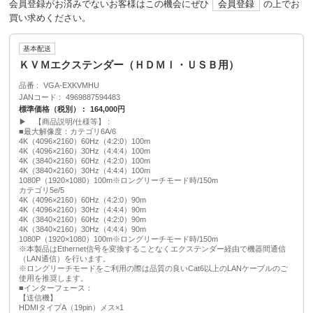
会員登録がお済みでないお客様はこの機会にぜひ
会員登録
の上でお
買い求めください。
基本配送
ＫＶＭエクステンダー（ＨＤＭＩ・ＵＳＢ用）
品番
VGA-EXKVMHU
JANコード
4969887594483
標準価格（税別）
164,000円
▶ 【商品説明/仕様等】
■最大解像度：カテゴリ6A/6
4K（4096×2160）60Hz（4:2:0）100m
4K（4096×2160）30Hz（4:4:4）100m
4K（3840×2160）60Hz（4:2:0）100m
4K（3840×2160）30Hz（4:4:4）100m
1080P（1920×1080）100m※ロングリーチモード時/150m
カテゴリ5e/5
4K（4096×2160）60Hz（4:2:0）90m
4K（4096×2160）30Hz（4:4:4）90m
4K（3840×2160）60Hz（4:2:0）90m
4K（3840×2160）30Hz（4:4:4）90m
1080P（1920×1080）100m※ロングリーチモード時/150m
※本製品はEthernet信号を変換することなくエクステンダー経由で機器間通信
（LAN通信）を行います。
※ロングリーチモードをご利用の際は品質の良いCat6以上のLANケーブルのご
使用を推奨します。
■インターフェース：
【送信機】
HDMIタイプA（19pin）メス×1