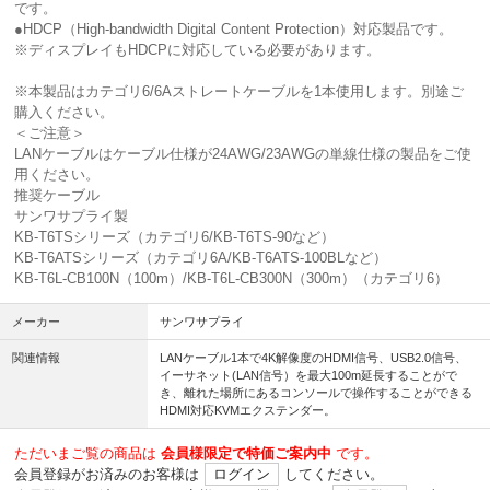
です。
●HDCP（High-bandwidth Digital Content Protection）対応製品です。
※ディスプレイもHDCPに対応している必要があります。
※本製品はカテゴリ6/6Aストレートケーブルを1本使用します。別途ご
購入ください。
＜ご注意＞
LANケーブルはケーブル仕様が24AWG/23AWGの単線仕様の製品をご使
用ください。
推奨ケーブル
サンワサプライ製
KB-T6TSシリーズ（カテゴリ6/KB-T6TS-90など）
KB-T6ATSシリーズ（カテゴリ6A/KB-T6ATS-100BLなど）
KB-T6L-CB100N（100m）/KB-T6L-CB300N（300m）（カテゴリ6）
メーカー
サンワサプライ
関連情報
LANケーブル1本で4K解像度のHDMI信号、USB2.0信号、
イーサネット(LAN信号）を最大100m延長することがで
き、離れた場所にあるコンソールで操作することができる
HDMI対応KVMエクステンダー。
ただいまご覧の商品は
会員様限定で特価ご案内中
です。
会員登録がお済みのお客様は
ログイン
してください。