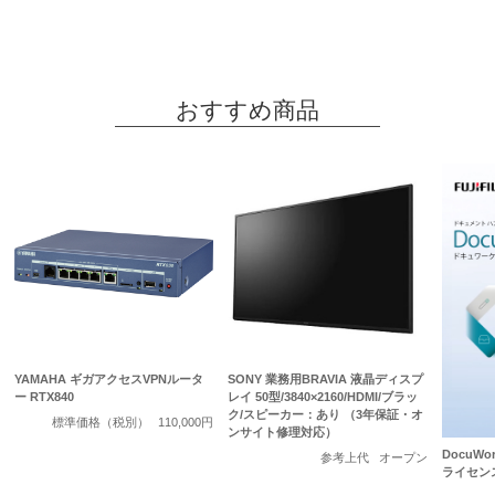
おすすめ商品
YAMAHA ギガアクセスVPNルータ
SONY 業務用BRAVIA 液晶ディスプ
ー RTX840
レイ 50型/3840×2160/HDMI/ブラッ
ク/スピーカー：あり （3年保証・オ
標準価格（税別）
110,000円
ンサイト修理対応）
DocuWo
参考上代
オープン
ライセン