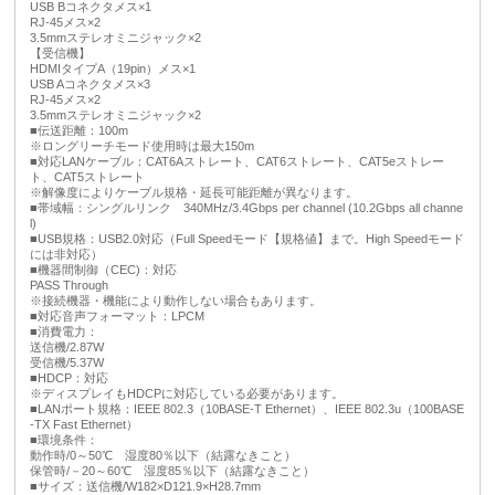
USB Bコネクタメス×1
RJ-45メス×2
3.5mmステレオミニジャック×2
【受信機】
HDMIタイプA（19pin）メス×1
USB Aコネクタメス×3
RJ-45メス×2
3.5mmステレオミニジャック×2
■伝送距離：100m
※ロングリーチモード使用時は最大150m
■対応LANケーブル：CAT6Aストレート、CAT6ストレート、CAT5eストレー
ト、CAT5ストレート
※解像度によりケーブル規格・延長可能距離が異なります。
■帯域幅：シングルリンク 340MHz/3.4Gbps per channel (10.2Gbps all channe
l)
■USB規格：USB2.0対応（Full Speedモード【規格値】まで。High Speedモード
には非対応）
■機器間制御（CEC)：対応
PASS Through
※接続機器・機能により動作しない場合もあります。
■対応音声フォーマット：LPCM
■消費電力：
送信機/2.87W
受信機/5.37W
■HDCP：対応
※ディスプレイもHDCPに対応している必要があります。
■LANポート規格：IEEE 802.3（10BASE-T Ethernet）、IEEE 802.3u（100BASE
-TX Fast Ethernet）
■環境条件：
動作時/0～50℃ 湿度80％以下（結露なきこと）
保管時/－20～60℃ 湿度85％以下（結露なきこと）
■サイズ：送信機/W182×D121.9×H28.7mm