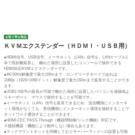
お取り寄せ商品
ＫＶＭエクステンダー（ＨＤＭＩ・ＵＳＢ用）
●HDMI信号、USB信号、イーサネット（LAN）信号を、LANケーブル1
本で長距離延長し、離れた場所に設置したコンソールで操作できる
HDMI対応KVMエクステンダーです。
●4K/30Hz解像度で最大100mまで、ロングリーチモードであれば
1080p（1920×1080ドット）解像度で最大150mまで延長することができ
ます。
●USB2.0信号の延長が可能で離れた場所に設置したパソコンを遠隔地よ
りキーボード、マウスで操作することが可能です。
●イーサネット（LAN）信号も延長できるため、送信機側にインターネ
ット環境がなくても、受信機側にインターネット環境を接続することで
ネットワーク通信することができます。
●HDMI-CEC PASS-Through（機器間制御/リンク機能）対応です。
※接続機器・機能により動作しない場合もあります。
●ラックマウントキットを同梱しておりサーバーラックへの設置も可能