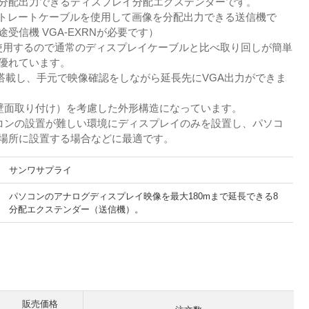
分配出力できるディスプレイ分配エクステンダーです。
/5eストレートケーブルを使用して画像を分配出力できる送信機で
受信機 VGA-EXRNが必要です）
ルを使用するので通常のディスプレイケーブルと比べ取り回しが簡単
優れています。
を搭載し、手元で映像確認をしながら延長先にVGA出力ができま
壁面取り付け）を考慮した外形構造になっています。
コンの設置が難しい環境にディスプレイのみを設置し、パソコ
場所に設置する場合などに最適です。
サンワサプライ
パソコンのアナログディスプレイ映像を最大180mまで延長できる8
分配エクステンダー（送信機）。
。
販売価格