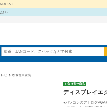
4C550
ださい
テレビ
映像音声変換
お取り寄せ商品
ディスプレイエ
●パソコンのアナログVGA画