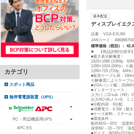
基本配送
ディスプレイエク
品番
VGA-EXL8N
JANコード
496988759
標準価格（税別）
42,
▶ 【商品説明/仕様等
■最大表示解像度：
1920×1080 (1080
1280×1024 (60Hz
カテゴリ
1280×720 (720p、
■延長ケーブル長：180
※解像度によりケーブル
スポット商品
■VGAバンド幅：250MH
■インターフェース：
入力/ミニD-sub（HD）1
無停電電源装置（UPS）
出力/RJ-45メス×8、ミニD
■分配内容：8分配
■消費電力：6.5W（最大
■ケース材料：スチール
■環境条件：
PC・周辺機器用UPS
動作時/0～50℃ 湿度
APC ES
保管時/－20～70℃ 
■サイズ：W245×D119