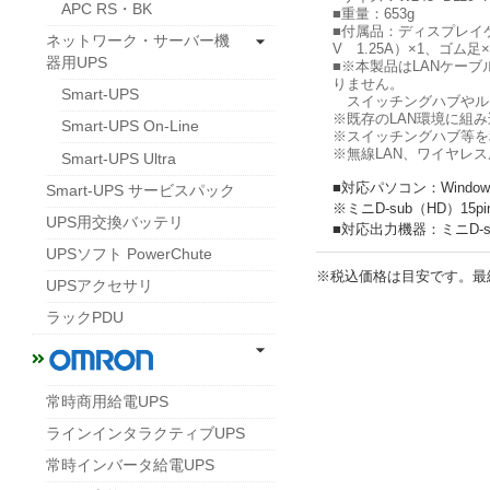
APC RS・BK
■重量：653g
■付属品：ディスプレイケーブ
ネットワーク・サーバー機
V 1.25A）×1、ゴ
器用UPS
■※本製品はLANケー
りません。
Smart-UPS
スイッチングハブやル
※既存のLAN環境に組
Smart-UPS On-Line
※スイッチングハブ等を
※無線LAN、ワイヤレ
Smart-UPS Ultra
■対応パソコン：Window
Smart-UPS サービスパック
※ミニD-sub（HD）1
UPS用交換バッテリ
■対応出力機器：ミニD-
UPSソフト PowerChute
※税込価格は目安です。最
UPSアクセサリ
ラックPDU
常時商用給電UPS
ラインインタラクティブUPS
常時インバータ給電UPS