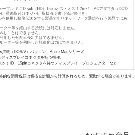
ル ミニD-sub（HD）15pinオス・オス 1.2m×1、ACアダプタ（DC12
ム足×4、壁面取付けネジ×4、取扱説明書（保証書付き）
ブルを使用し映像伝送をする製品でありネットワーク通信を行う製品ではあ
ーター等を経由する接続には対応しません。
み込むことはできません。
利用した分配延長出力はできません。
スルーター等を利用した無線化出力はできません。
s搭載（DOS/V）パソコン、Apple Macシリーズ
5pinディスプレイコネクタを持つ機種。
sub（HD）15pinコネクタを持つディスプレイ・プロジェクターなど
終的な消費税額は税抜合計額から計算されるため、変動する場合があります