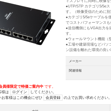
ィスプレイに同時に映像を
●UTP/STP カテゴリ5
す。（映像受信のために別途
●カテゴリ5/5eケーブ
でコストパフォーマンスも
●送信機側にもVGA出力
す。
●ウォールマウント機能（
●工場や建築現場などパソ
ン設備を離れた環境の良い
メーカー
関連情報
会員様限定で特価ご案内中
です。
客様は
ログイン
してください。
いお客様はこの機会にぜひ
会員登録
の上でお買い求めください