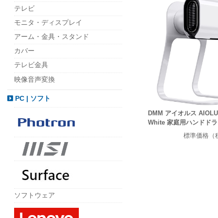
テレビ
モニタ・ディスプレイ
アーム・金具・スタンド
カバー
テレビ金具
映像音声変換
PC | ソフト
DMM アイオルス AIOLUS 
White 家庭用ハンドド
標準価格（
ソフトウェア