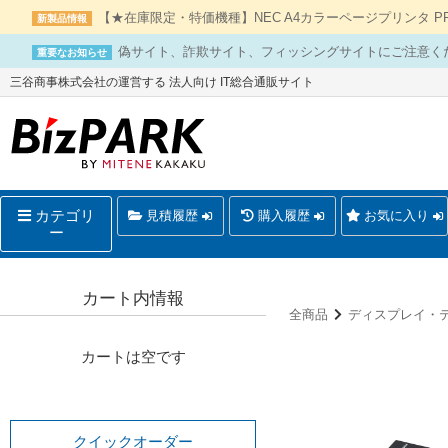
【★在庫限定・特価機種】NEC A4カラーページプリンタ PR-L
新製品情報
偽サイト、詐欺サイト、フィッシングサイトにご注意く
重要なお知らせ
三谷商事株式会社の運営する 法人向け IT総合通販サイト
カテゴリ
見積履歴
購入履歴
お気に入り
ー
カート内情報
全商品
ディスプレイ・
カートは空です
クイックオーダー