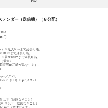
内訳
ステンダー（送信機）（８分配）
3844
800円
】
p、60Hz）※最大60mまで延長可能。
）※最大180mまで延長可能。
60Hz）※最大180mまで延長可能。
m（最大）
延長可能距離が異なります。
z
5pinメス×1、
-sub（HD）15pinメス×1
）
80％以下（結露なきこと）
湿度95％以下（結露なきこと）
×H25mm（本体サイズ）