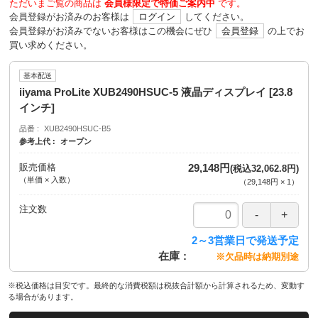
ただいまご覧の商品は
会員様限定で特価ご案内中
です。
会員登録がお済みのお客様は
ログイン
してください。
会員登録がお済みでないお客様はこの機会にぜひ
会員登録
の上でお
買い求めください。
基本配送
iiyama ProLite XUB2490HSUC-5 液晶ディスプレイ [23.8
インチ]
品番
XUB2490HSUC-B5
参考上代
オープン
販売価格
29,148円
(税込32,062.8円)
（単価 × 入数）
（
29,148円
×
1
）
注文数
2～3営業日で発送予定
在庫
※欠品時は納期別途
※税込価格は目安です。最終的な消費税額は税抜合計額から計算されるため、変動す
る場合があります。