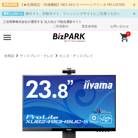
【★在庫限定・特価機種】NEC A4カラーページプリンタ PR-L4C550
新製品情報
偽サイト、詐欺サイト、フィッシングサイトにご注意ください
重要なお知らせ
三谷商事株式会社の運営する 法人向け IT総合通販サイト
ご利用案内
運営者情報
お問い合わせ
0
全商品
ディスプレイ・テレビ
モニタ・ディスプレイ