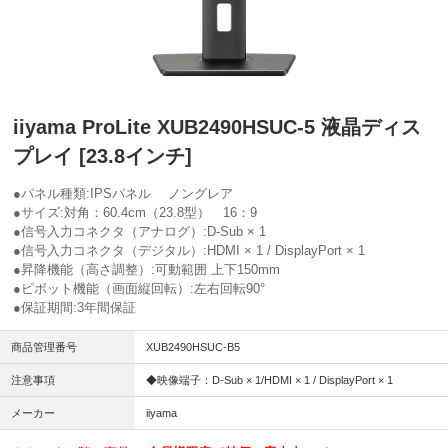
iiyama ProLite XUB2490HSUC-5 液晶ディス
プレイ [23.8インチ]
●パネル種類:IPSパネル ノングレア
●サイズ:対角：60.4cm（23.8型） 16：9
●信号入力コネクタ（アナログ）:D-Sub × 1
●信号入力コネクタ（デジタル）:HDMI × 1 / DisplayPort × 1
●昇降機能（高さ調整）:可動範囲 上下150mm
●ピボット機能（画面縦回転）:左右回転90°
●保証期間:3年間保証
商品管理番号
XUB2490HSUC-B5
注意事項
◆映像端子：D-Sub × 1/HDMI × 1 / DisplayPort × 1
メーカー
iiyama