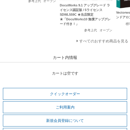
参考上代
オープン
DocuWorks 9.1 アップグレード ラ
イセンス認証版 / 5ライセンス
Vectorw
SDWL559C ★当店限定
ンドアロ
★「DocuWorks10 無償アップグレ
標
ード付き！」
参考上代
オープン
すべてのおすすめ商品を見る
カート内情報
カートは空です
クイックオーダー
ご利用案内
新規会員登録について