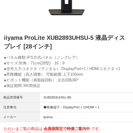
iiyama ProLite XUB2893UHSU-5 液晶ディス
プレイ [28インチ]
●パネル種類:IPS方式パネル（ノングレア）
●サイズ:対角：71cm(28型) 16：9
●信号入力コネクタ（デジタル）:DisplayPort×1 / HDMIコネクタ ×1
●昇降機能（高さ調整）:可動範囲 上下150mm
●ピボット機能（画面縦回転）:左右回転90°
●保証期間:3年間保証
商品管理番号
XUB2893UHSU-B5
注意事項
◆映像端子：DisplayPort × 1/HDMI × 1
メーカー
iiyama
ただいまご覧の商品は
会員様限定で特価ご案内中
です。