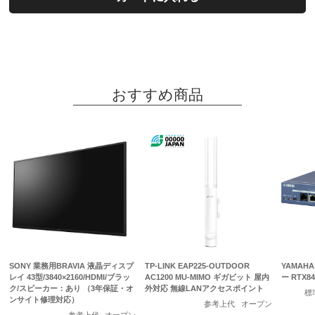
おすすめ商品
SONY 業務用BRAVIA 液晶ディスプ
TP-LINK EAP225-OUTDOOR
YAMAH
レイ 43型/3840×2160/HDMI/ブラッ
AC1200 MU-MIMO ギガビット 屋内
ー RTX84
ク/スピーカー：あり （3年保証・オ
外対応 無線LANアクセスポイント
標
ンサイト修理対応）
参考上代
オープン