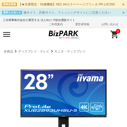
【★在庫限定・特価機種】NEC A4カラーページプリンタ PR-L4C550
新製品情報
偽サイト、詐欺サイト、フィッシングサイトにご注意ください
重要なお知らせ
三谷商事株式会社の運営する 法人向け IT総合通販サイト
ご利用案内
運営者情報
お問い合わせ
0
全商品
ディスプレイ・テレビ
モニタ・ディスプレイ