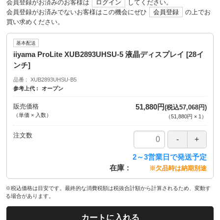
会員登録がお済みのお客様は
ログイン
してください。
会員登録がお済みでないお客様はこの機会にぜひ
会員登録
の上でお
買い求めください。
基本配送
iiyama ProLite XUB2893UHSU-5 液晶ディスプレイ [28イ
ンチ]
品番
XUB2893UHSU-B5
参考上代
オープン
販売価格
51,880円
(税込57,068円)
（単価 × 入数）
（
51,880円
×
1
）
注文数
2～3営業日で発送予定
在庫
※欠品時は納期別途
※税込価格は目安です。最終的な消費税額は税抜合計額から計算されるため、変動す
る場合があります。
カートに入れる