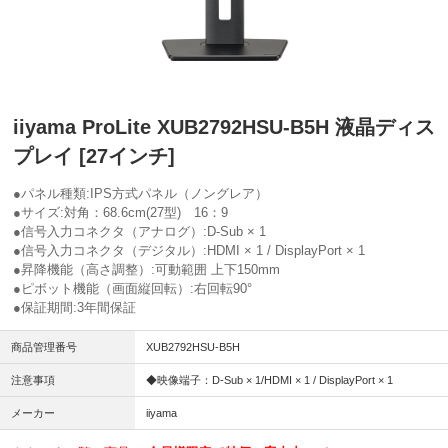
iiyama ProLite XUB2792HSU-B5H 液晶ディス
プレイ [27インチ]
●パネル種類:IPS方式パネル（ノングレア）
●サイズ:対角：68.6cm(27型) 16：9
●信号入力コネクタ（アナログ）:D-Sub × 1
●信号入力コネクタ（デジタル）:HDMI × 1 / DisplayPort × 1
●昇降機能（高さ調整）:可動範囲 上下150mm
●ピボット機能（画面縦回転）:右回転90°
●保証期間:3年間保証
商品管理番号
XUB2792HSU-B5H
注意事項
◆映像端子：D-Sub × 1/HDMI × 1 / DisplayPort × 1
メーカー
iiyama