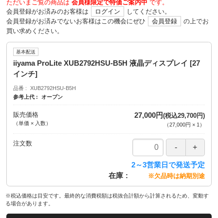
ただいまご覧の商品は
会員様限定で特価ご案内中
です。
会員登録がお済みのお客様は
ログイン
してください。
会員登録がお済みでないお客様はこの機会にぜひ
会員登録
の上でお
買い求めください。
基本配送
iiyama ProLite XUB2792HSU-B5H 液晶ディスプレイ [27
インチ]
品番
XUB2792HSU-B5H
参考上代
オープン
販売価格
27,000円
(税込29,700円)
（単価 × 入数）
（
27,000円
×
1
）
注文数
2～3営業日で発送予定
在庫
※欠品時は納期別途
※税込価格は目安です。最終的な消費税額は税抜合計額から計算されるため、変動す
る場合があります。