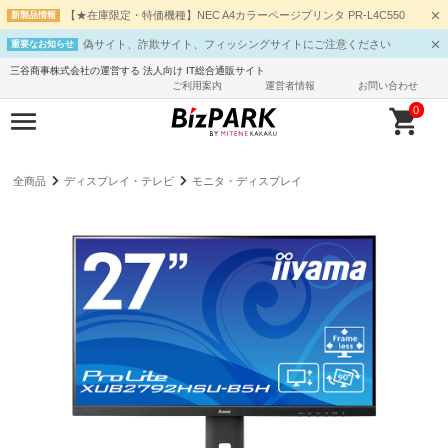
【★在庫限定・特価機種】NEC A4カラーページプリンタ PR-L4C550
新製品情報
偽サイト、詐欺サイト、フィッシングサイトにご注意ください
重要なお知らせ
三谷商事株式会社の運営する 法人向け IT総合通販サイト
ご利用案内
運営者情報
お問い合わせ
0
全商品
ディスプレイ・テレビ
モニタ・ディスプレイ