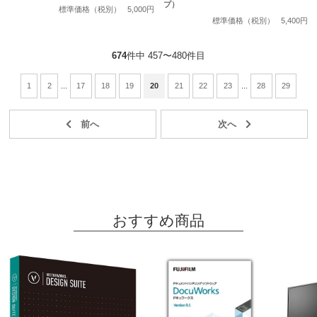
プ）
標準価格（税別）
5,000円
標準価格（税別）
5,400円
674
件中 457〜480件目
1
2
...
17
18
19
20
21
22
23
...
28
29
おすすめ商品