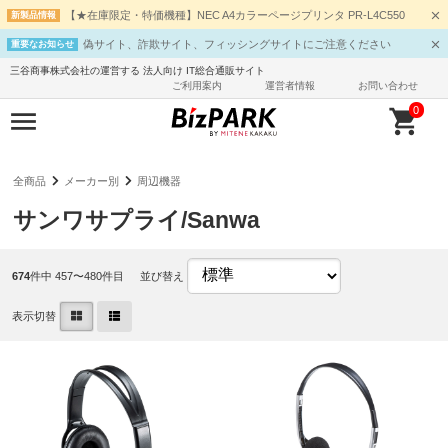
【★在庫限定・特価機種】NEC A4カラーページプリンタ PR-L4C550
新製品情報
偽サイト、詐欺サイト、フィッシングサイトにご注意ください
重要なお知らせ
三谷商事株式会社の運営する 法人向け IT総合通販サイト
ご利用案内
運営者情報
お問い合わせ
0
全商品
メーカー別
周辺機器
サンワサプライ/Sanwa
674
件中 457〜480件目
並び替え
表示切替