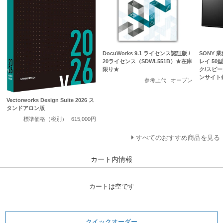
DocuWorks 9.1 ライセンス認証版 /
SONY 
20ライセンス（SDWL551B）★在庫
レイ 50型/
限り★
ク/スピ
ンサイト
参考上代
オープン
Vectorworks Design Suite 2026 ス
タンドアロン版
標準価格（税別）
615,000円
すべてのおすすめ商品を見る
カート内情報
カートは空です
クイックオーダー