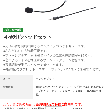
お取り寄せ商品
４極対応ヘッドセット
●周りの音も同時に聞ける片耳タイプのヘッドセットです。
●左右どちらにも装着可能です。
●フレキシブルアーム採用でマイクの位置の微調整が可能です。
●息によるノイズを軽減するウインドスクリーン付きです。
●音量調整が手元スイッチで操作できます。
●4極対応のタブレット、スマートフォン、パソコンに使用できます。
メーカー
サンワサプライ
関連情報
4極対応のパソコンやタブレットで通話が楽しめる片耳タ
イプのヘッドセット。シルバー。Zoom、Teamsにも対
応。
ただいまご覧の商品は
会員様限定で特価ご案内中
です。
会員登録がお済みのお客様は
ログイン
してください。