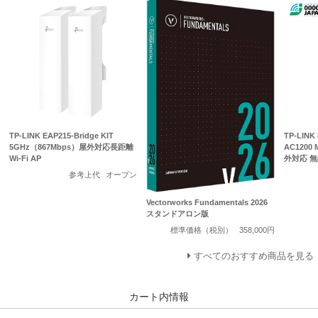
TP-LINK EAP215-Bridge KIT
TP-LINK
5GHz（867Mbps）屋外対応長距離
AC1200
Wi-Fi AP
外対応 
参考上代
オープン
Vectorworks Fundamentals 2026
スタンドアロン版
標準価格（税別）
358,000円
すべてのおすすめ商品を見る
カート内情報