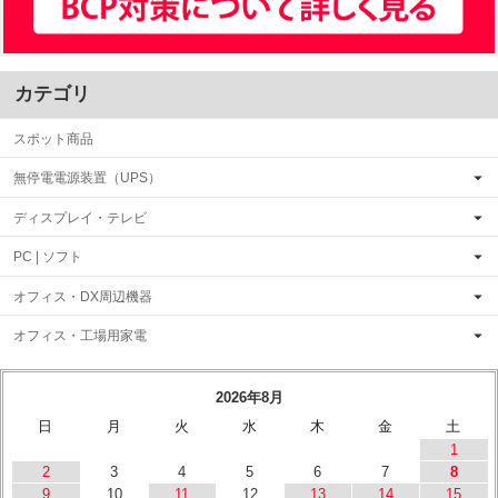
カテゴリ
スポット商品
無停電電源装置（UPS）
ディスプレイ・テレビ
PC | ソフト
オフィス・DX周辺機器
オフィス・工場用家電
2026年8月
日
月
火
水
木
金
土
1
2
3
4
5
6
7
8
9
10
11
12
13
14
15