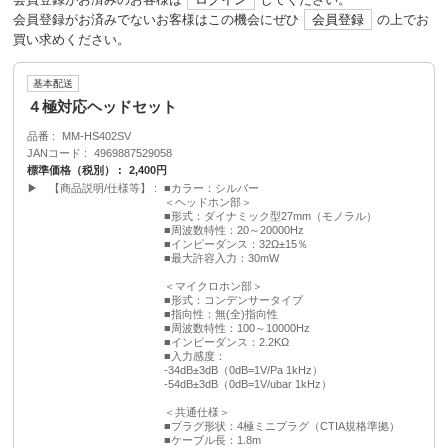
会員登録がお済みでないお客様はこの機会にぜひ
会員登録
の上でお
買い求めください。
基本配送
４極対応ヘッドセット
品番
MM-HS402SV
JANコード
4969887529058
標準価格（税別）
2,400円
▶ 【商品説明/仕様等】
■カラー：シルバー
＜ヘッドホン部＞
■形式：ダイナミック型27mm（モノラル）
■周波数特性：20～20000Hz
■インピーダンス：32Ω±15％
■最大許容入力：30mW
＜マイクロホン部＞
■形式：コンデンサータイプ
■指向性：無(全)指向性
■周波数特性：100～10000Hz
■インピーダンス：2.2KΩ
■入力感度：
-34dB±3dB（0dB=1V/Pa 1kHz）
-54dB±3dB（0dB=1V/ubar 1kHz）
＜共通仕様＞
■プラグ形状：4極ミニプラグ（CTIA規格準拠）
■ケーブル長：1.8m