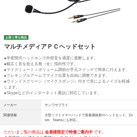
お取り寄せ商品
マルチメディアＰＣヘッドセット
●半密閉式ヘッドホンで外部音を適度に遮断します。
●幅広く音を拾える無（全）指向性です。
●マイクミュート＋ボリューム調節が手元スイッチで簡単に行えます。
●フレキシブルアームでマイク位置を自由に調整できます。
●ウインドスクリーン（マイクスポンジ）付きで息によるノイズを軽減
します。
●Skypeなどのインターネット通話に対応しています。
メーカー
サンワサプライ
関連情報
大型ソフトイヤーパッドで装着感抜群のヘッドセット。Zo
om、Teamsにも対応。
ただいまご覧の商品は
会員様限定で特価ご案内中
です。