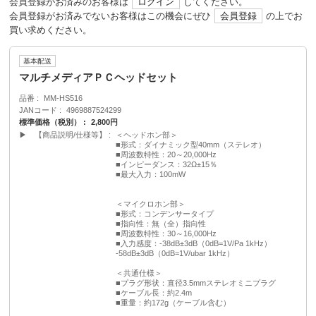
会員登録がお済みのお客様は
ログイン
してください。
会員登録がお済みでないお客様はこの機会にぜひ
会員登録
の上でお
買い求めください。
基本配送
マルチメディアＰＣヘッドセット
品番
MM-HS516
JANコード
4969887524299
標準価格（税別）
2,800円
▶ 【商品説明/仕様等】
＜ヘッドホン部＞
■形式：ダイナミック型40mm（ステレオ）
■周波数特性：20～20,000Hz
■インピーダンス：32Ω±15％
■最大入力：100mW
＜マイクロホン部＞
■形式：コンデンサータイプ
■指向性：無（全）指向性
■周波数特性：30～16,000Hz
■入力感度：-38dB±3dB（0dB=1V/Pa 1kHz）
-58dB±3dB（0dB=1V/ubar 1kHz）
＜共通仕様＞
■プラグ形状：直径3.5mmステレオミニプラグ
■ケーブル長：約2.4m
■重量：約172g（ケーブル含む）