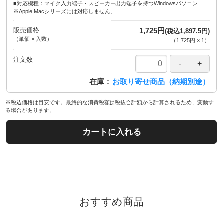
■対応機種：マイク入力端子・スピーカー出力端子を持つWindowsパソコン
※Apple Macシリーズには対応しません。
販売価格
1,725円
(税込1,897.5円)
（単価 × 入数）
（
1,725円
×
1
）
注文数
在庫
お取り寄せ商品（納期別途）
※税込価格は目安です。最終的な消費税額は税抜合計額から計算されるため、変動す
る場合があります。
カートに入れる
おすすめ商品