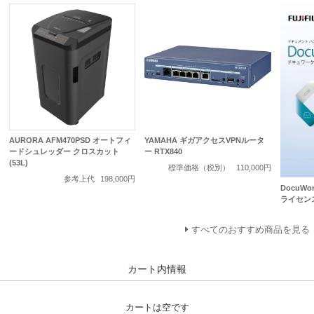
AURORA AFM470PSD オートフィ
YAMAHA ギガアクセスVPNルータ
ードシュレッダー クロスカット
ー RTX840
(53L)
標準価格（税別）
110,000円
参考上代
198,000円
DocuWo
ライセン
すべてのおすすめ商品を見る
カート内情報
カートは空です