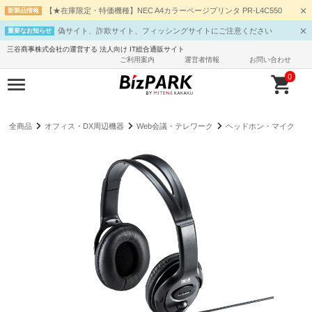
【★在庫限定・特価機種】NEC A4カラーページプリンタ PR-L4C550
新製品情報
偽サイト、詐欺サイト、フィッシングサイトにご注意ください
重要なお知らせ
三谷商事株式会社の運営する 法人向け IT総合通販サイト
ご利用案内
運営者情報
お問い合わせ
0
全商品
オフィス・DX周辺機器
Web会議・テレワーク
ヘッドホン・マイク