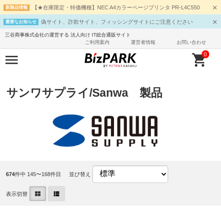
【★在庫限定・特価機種】NEC A4カラーページプリンタ PR-L4C550
新製品情報
偽サイト、詐欺サイト、フィッシングサイトにご注意ください
重要なお知らせ
三谷商事株式会社の運営する 法人向け IT総合通販サイト
ご利用案内
運営者情報
お問い合わせ
0
サンワサプライ/Sanwa 製品
674
件中 145〜168件目
並び替え
表示切替