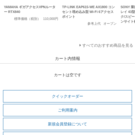
YAMAHA ギガアクセスVPNルータ
TP-LINK EAP615-WE AX1800 コン
SONY 
ー RTX840
セント埋め込み型 Wi-Fi 6アクセス
レイ 43型/
ポイント
ク/スピ
標準価格（税別）
110,000円
ンサイト
参考上代
オープン
すべてのおすすめ商品を見る
カート内情報
カートは空です
クイックオーダー
ご利用案内
新規会員登録について