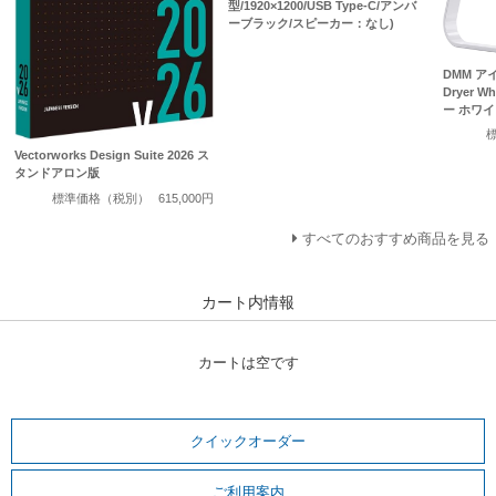
型/1920×1200/USB Type-C/アンバ
ーブラック/スピーカー：なし)
DMM アイ
Dryer 
ー ホワイ
Vectorworks Design Suite 2026 ス
タンドアロン版
標準価格（税別）
615,000円
すべてのおすすめ商品を見る
カート内情報
カートは空です
クイックオーダー
ご利用案内