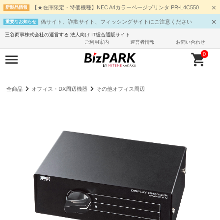
【★在庫限定・特価機種】NEC A4カラーページプリンタ PR-L4C550
新製品情報
偽サイト、詐欺サイト、フィッシングサイトにご注意ください
重要なお知らせ
三谷商事株式会社の運営する 法人向け IT総合通販サイト
ご利用案内
運営者情報
お問い合わせ
0
全商品
オフィス・DX周辺機器
その他オフィス周辺