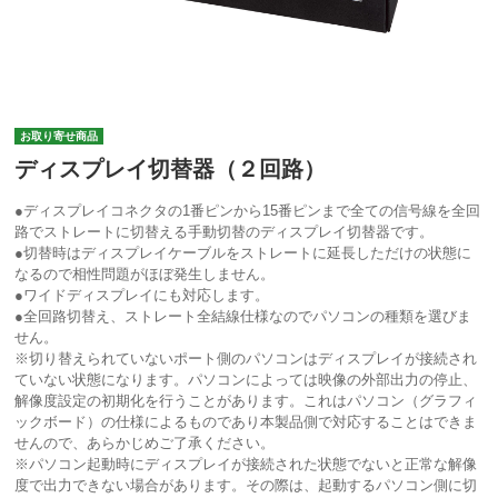
お取り寄せ商品
ディスプレイ切替器（２回路）
●ディスプレイコネクタの1番ピンから15番ピンまで全ての信号線を全回
路でストレートに切替える手動切替のディスプレイ切替器です。
●切替時はディスプレイケーブルをストレートに延長しただけの状態に
なるので相性問題がほぼ発生しません。
●ワイドディスプレイにも対応します。
●全回路切替え、ストレート全結線仕様なのでパソコンの種類を選びま
せん。
※切り替えられていないポート側のパソコンはディスプレイが接続され
ていない状態になります。パソコンによっては映像の外部出力の停止、
解像度設定の初期化を行うことがあります。これはパソコン（グラフィ
ックボード）の仕様によるものであり本製品側で対応することはできま
せんので、あらかじめご了承ください。
※パソコン起動時にディスプレイが接続された状態でないと正常な解像
度で出力できない場合があります。その際は、起動するパソコン側に切