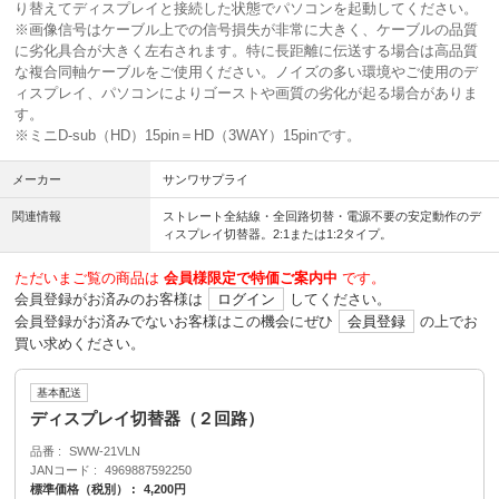
り替えてディスプレイと接続した状態でパソコンを起動してください。
※画像信号はケーブル上での信号損失が非常に大きく、ケーブルの品質
に劣化具合が大きく左右されます。特に長距離に伝送する場合は高品質
な複合同軸ケーブルをご使用ください。ノイズの多い環境やご使用のデ
ィスプレイ、パソコンによりゴーストや画質の劣化が起る場合がありま
す。
※ミニD-sub（HD）15pin＝HD（3WAY）15pinです。
メーカー
サンワサプライ
関連情報
ストレート全結線・全回路切替・電源不要の安定動作のデ
ィスプレイ切替器。2:1または1:2タイプ。
ただいまご覧の商品は
会員様限定で特価ご案内中
です。
会員登録がお済みのお客様は
ログイン
してください。
会員登録がお済みでないお客様はこの機会にぜひ
会員登録
の上でお
買い求めください。
基本配送
ディスプレイ切替器（２回路）
品番
SWW-21VLN
JANコード
4969887592250
標準価格（税別）
4,200円