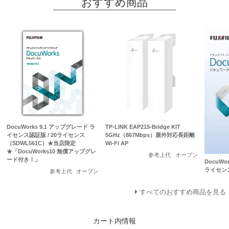
おすすめ商品
DocuWorks 9.1 アップグレード ラ
TP-LINK EAP215-Bridge KIT
イセンス認証版 / 20ライセンス
5GHz（867Mbps）屋外対応長距離
（SDWL561C）★当店限定
Wi-Fi AP
★「DocuWorks10 無償アップグレ
参考上代
オープン
ード付き！」
DocuWo
ライセン
参考上代
オープン
すべてのおすすめ商品を見る
カート内情報