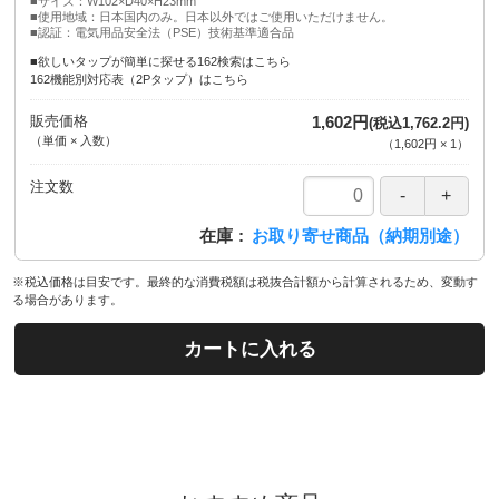
■サイズ：W102×D40×H23mm
■使用地域：日本国内のみ。日本以外ではご使用いただけません。
■認証：電気用品安全法（PSE）技術基準適合品
■欲しいタップが簡単に探せる162検索はこちら
162機能別対応表（2Pタップ）はこちら
販売価格
1,602円
(税込1,762.2円)
（単価 × 入数）
（
1,602円
×
1
）
注文数
在庫
お取り寄せ商品（納期別途）
※税込価格は目安です。最終的な消費税額は税抜合計額から計算されるため、変動す
る場合があります。
カートに入れる