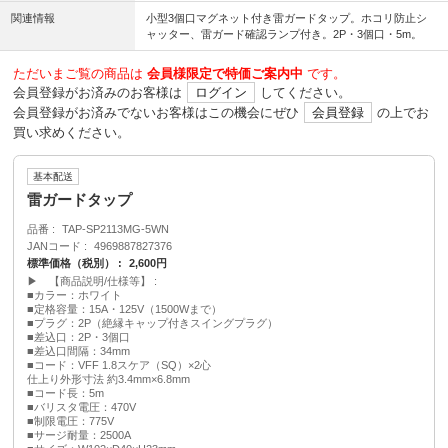
関連情報
小型3個口マグネット付き雷ガードタップ。ホコリ防止シ
ャッター、雷ガード確認ランプ付き。2P・3個口・5m。
ただいまご覧の商品は
会員様限定で特価ご案内中
です。
会員登録がお済みのお客様は
ログイン
してください。
会員登録がお済みでないお客様はこの機会にぜひ
会員登録
の上でお
買い求めください。
基本配送
雷ガードタップ
品番
TAP-SP2113MG-5WN
JANコード
4969887827376
標準価格（税別）
2,600円
▶ 【商品説明/仕様等】
■カラー：ホワイト
■定格容量：15A・125V（1500Wまで）
■プラグ：2P（絶縁キャップ付きスイングプラグ）
■差込口：2P・3個口
■差込口間隔：34mm
■コード：VFF 1.8スケア（SQ）×2心
仕上り外形寸法 約3.4mm×6.8mm
■コード長：5m
■バリスタ電圧：470V
■制限電圧：775V
■サージ耐量：2500A