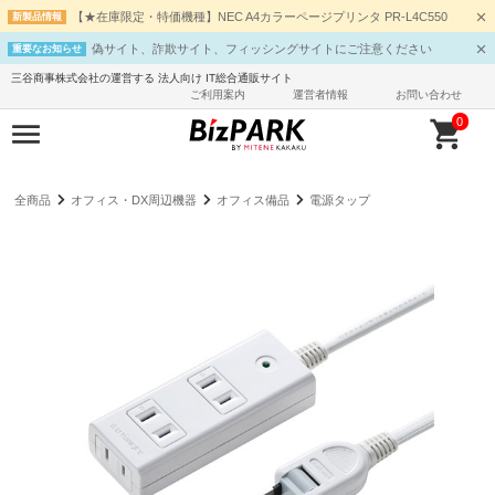
【★在庫限定・特価機種】NEC A4カラーページプリンタ PR-L4C550
新製品情報
偽サイト、詐欺サイト、フィッシングサイトにご注意ください
重要なお知らせ
三谷商事株式会社の運営する 法人向け IT総合通販サイト
ご利用案内
運営者情報
お問い合わせ
0
全商品
オフィス・DX周辺機器
オフィス備品
電源タップ