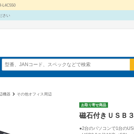
4C550
ださい
辺機器
その他オフィス周辺
お取り寄せ商品
磁石付きＵＳＢ
●2台のパソコンで1台のUSB