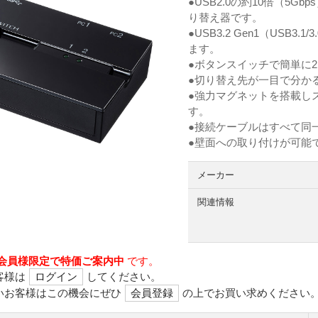
●USB2.0の約10倍（5Gbp
り替え器です。
●USB3.2 Gen1（USB
ます。
●ボタンスイッチで簡単に
●切り替え先が一目で分か
●強力マグネットを搭載し
す。
●接続ケーブルはすべて同
●壁面への取り付けが可能
メーカー
関連情報
会員様限定で特価ご案内中
です。
客様は
ログイン
してください。
いお客様はこの機会にぜひ
会員登録
の上でお買い求めください