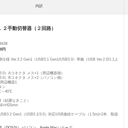
内訳
．２手動切替器（２回路）
4438
00円
】
er.3.2 Gen1（USB3.1 Gen1/USB3.0）準拠（USB Ver.2.0/1.1上
3.1/3.0）Aコネクタ メス×1（周辺機器側）
3.1/3.0）Bコネクタ メス×2（パソコン側）
 周辺機器1
タン
～40℃
RH（結露なきこと）
6×H25mm
3.2 Gen1（USB3.1/3.0）対応USB接続ケーブル（1.5m)×2本、取扱
載（DOS/V）パソコン、Apple Macシリーズ