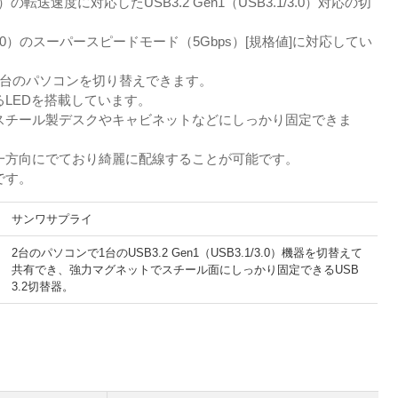
s）の転送速度に対応したUSB3.2 Gen1（USB3.1/3.0）対応の切
3.1/3.0）のスーパースピードモード（5Gbps）[規格値]に対応してい
2台のパソコンを切り替えできます。
るLEDを搭載しています。
スチール製デスクやキャビネットなどにしっかり固定できま
一方向にでており綺麗に配線することが可能です。
です。
サンワサプライ
2台のパソコンで1台のUSB3.2 Gen1（USB3.1/3.0）機器を切替えて
共有でき、強力マグネットでスチール面にしっかり固定できるUSB
3.2切替器。
。