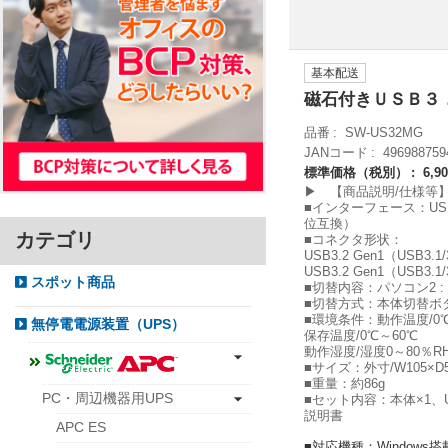
基本配送
磁石付きＵＳＢ３
品番
SW-US32MG
JANコード
496988759
標準価格（税別）
6,9
▶ 【商品説明/仕様等
■インターフェース：USB仕様 V
位互換）
カテゴリ
■コネクタ形状：
USB3.2 Gen1（USB
USB3.2 Gen1（USB
スポット商品
■切替内容：パソコン2 :
■切替方式：本体切替ボ
■環境条件：動作温度/0℃
無停電電源装置（UPS）
保存温度/0℃～60℃
動作湿度/湿度0～80％
■サイズ：外寸/W105×D5
■重量：約86g
PC・周辺機器用UPS
■セット内容：本体×1、USB
説明書
APC ES
■対応機種：Windows搭