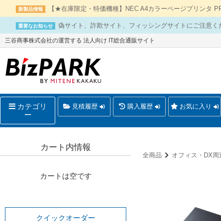
【★在庫限定・特価機種】NEC A4カラーページプリンタ PR-L
新製品情報
偽サイト、詐欺サイト、フィッシングサイトにご注意く
重要なお知らせ
三谷商事株式会社の運営する 法人向け IT総合通販サイト
カテゴリ
見積履歴
購入履歴
お気に入り
ー
カート内情報
全商品
オフィス・DX周
カートは空です
クイックオーダー