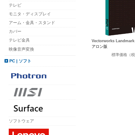
テレビ
モニタ・ディスプレイ
アーム・金具・スタンド
カバー
テレビ金具
Vectorworks Landma
アロン版
映像音声変換
標準価格（税
PC | ソフト
ソフトウェア