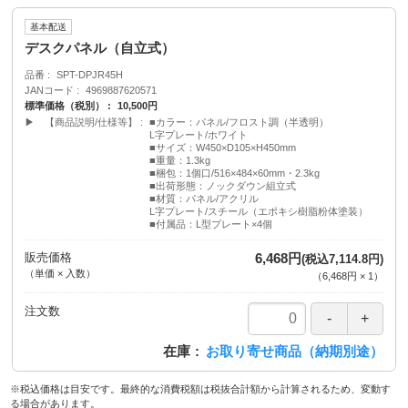
基本配送
デスクパネル（自立式）
品番
SPT-DPJR45H
JANコード
4969887620571
標準価格（税別）
10,500円
▶ 【商品説明/仕様等】
■カラー：パネル/フロスト調（半透明）
L字プレート/ホワイト
■サイズ：W450×D105×H450mm
■重量：1.3kg
■梱包：1個口/516×484×60mm・2.3kg
■出荷形態：ノックダウン組立式
■材質：パネル/アクリル
L字プレート/スチール（エポキシ樹脂粉体塗装）
■付属品：L型プレート×4個
販売価格
6,468円
(税込7,114.8円)
（単価 × 入数）
（
6,468円
×
1
）
注文数
在庫
お取り寄せ商品（納期別途）
※税込価格は目安です。最終的な消費税額は税抜合計額から計算されるため、変動す
る場合があります。