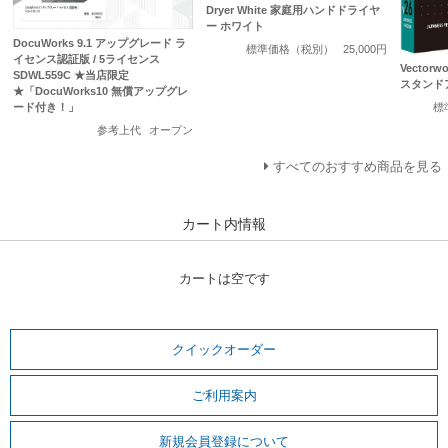
Dryer White 家庭用ハンドドライヤ
ー ホワイト
DocuWorks 9.1 アップグレード ラ
標準価格（税別）
25,000円
イセンス認証版 / 5ライセンス
Vectorwo
SDWL559C ★当店限定
スタンド
★「DocuWorks10 無償アップグレ
標
ード付き！」
参考上代
オープン
すべてのおすすめ商品を見る
カート内情報
カートは空です
クイックオーダー
ご利用案内
新規会員登録について