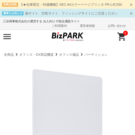
【★在庫限定・特価機種】NEC A4カラーページプリンタ PR-L4C550
新製品情報
偽サイト、詐欺サイト、フィッシングサイトにご注意ください
重要なお知らせ
三谷商事株式会社の運営する 法人向け IT総合通販サイト
ご利用案内
運営者情報
お問い合わせ
0
全商品
オフィス・DX周辺機器
オフィス備品
パーティション