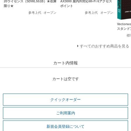
20ライセンス（SDWL551B）★在庫
AX3000 屋内外対応Wi-Fi 6アクセス
限り★
ポイント
参考上代
オープン
参考上代
オープン
Vectorwo
スタンド
標
すべてのおすすめ商品を見る
カート内情報
カートは空です
クイックオーダー
ご利用案内
新規会員登録について