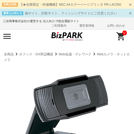
【★在庫限定・特価機種】NEC A4カラーページプリンタ PR-L4C550
新製品情報
偽サイト、詐欺サイト、フィッシングサイトにご注意ください
重要なお知らせ
三谷商事株式会社の運営する 法人向け IT総合通販サイト
ご利用案内
運営者情報
お問い合わせ
0
全商品
オフィス・DX周辺機器
Web会議・テレワーク
Webカメラ・ネットカ
メラ