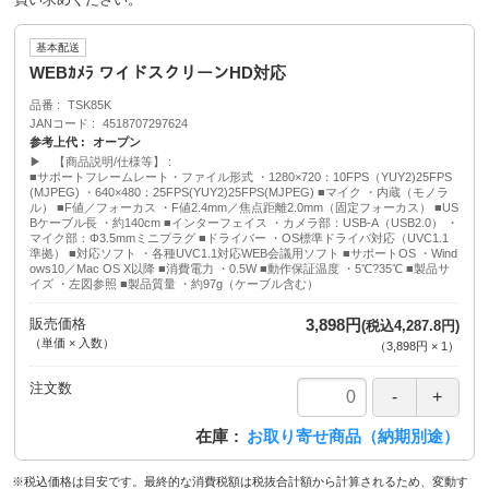
基本配送
WEBｶﾒﾗ ワイドスクリーンHD対応
品番
TSK85K
JANコード
4518707297624
参考上代
オープン
▶ 【商品説明/仕様等】
■サポートフレームレート・ファイル形式 ・1280×720：10FPS（YUY2)25FPS
(MJPEG) ・640×480：25FPS(YUY2)25FPS(MJPEG) ■マイク ・内蔵（モノラ
ル） ■F値／フォーカス ・F値2.4mm／焦点距離2.0mm（固定フォーカス） ■US
Bケーブル長 ・約140cm ■インターフェイス ・カメラ部：USB-A（USB2.0） ・
マイク部：Φ3.5mmミニプラグ ■ドライバー ・OS標準ドライバ対応（UVC1.1
準拠） ■対応ソフト ・各種UVC1.1対応WEB会議用ソフト ■サポートOS ・Wind
ows10／Mac OS X以降 ■消費電力 ・0.5W ■動作保証温度 ・5℃?35℃ ■製品サ
イズ ・左図参照 ■製品質量 ・約97g（ケーブル含む）
販売価格
3,898円
(税込4,287.8円)
（単価 × 入数）
（
3,898円
×
1
）
注文数
在庫
お取り寄せ商品（納期別途）
※税込価格は目安です。最終的な消費税額は税抜合計額から計算されるため、変動す