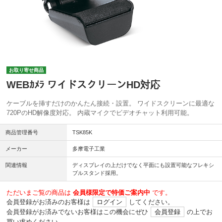
お取り寄せ商品
WEBｶﾒﾗ ワイドスクリーンHD対応
ケーブルを挿すだけのかんたん接続・設置。 ワイドスクリーンに最適な
720PのHD解像度対応。 内蔵マイクでビデオチャット利用可能。
商品管理番号
TSK85K
メーカー
多摩電子工業
関連情報
ディスプレイの上だけでなく平面にも設置可能なフレキシ
ブルスタンド採用。
ただいまご覧の商品は
会員様限定で特価ご案内中
です。
会員登録がお済みのお客様は
ログイン
してください。
会員登録がお済みでないお客様はこの機会にぜひ
会員登録
の上でお
買い求めください。