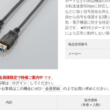
ボードなどの周辺機器のUS
大転送速度5Gbpsに対応
などに強く信号劣化を抑え
渉から信号を保護する3重シ
気・電子機器に対する特定有
品です。 ■外付けポータ
により正常に動作しない場
商品管理番号
メーカー
会員様限定で特価ご案内中
です。
客様は
ログイン
してください。
いお客様はこの機会にぜひ
会員登録
の上でお買い求めください
販売価格
内訳
（単価 × 入数）