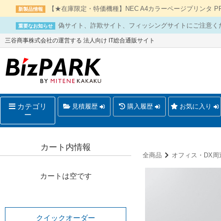
【★在庫限定・特価機種】NEC A4カラーページプリンタ PR-L
新製品情報
偽サイト、詐欺サイト、フィッシングサイトにご注意く
重要なお知らせ
三谷商事株式会社の運営する 法人向け IT総合通販サイト
カテゴリ
見積履歴
購入履歴
お気に入り
ー
カート内情報
全商品
オフィス・DX周
カートは空です
クイックオーダー