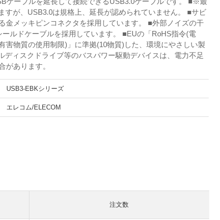
Bケーブルを延長して接続できるUSB3.0ケーブルです。 ■※最
しますが、USB3.0は規格上、延長が認められていません。 ■サビ
る金メッキピンコネクタを採用しています。 ■外部ノイズの干
ールドケーブルを採用しています。 ■EUの「RoHS指令(電
害物質の使用制限)」に準拠(10物質)した、環境にやさしい製
ブルディスクドライブ等のバスパワー駆動デバイスは、電力不足
合があります。
USB3-EBKシリーズ
エレコム/ELECOM
。
注文数