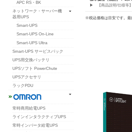
APC RS・BK
▶ 【商品説明/仕様等
ネットワーク・サーバー機
器用UPS
※税込価格は目安です。最
Smart-UPS
Smart-UPS On-Line
Smart-UPS Ultra
Smart-UPS サービスパック
UPS用交換バッテリ
UPSソフト PowerChute
UPSアクセサリ
ラックPDU
常時商用給電UPS
ラインインタラクティブUPS
常時インバータ給電UPS