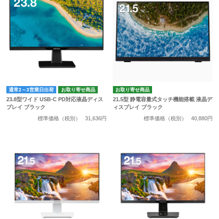
通常2～3営業日出荷
お取り寄せ商品
お取り寄せ商品
23.8型ワイド USB-C PD対応液晶ディス
21.5型 静電容量式タッチ機能搭載 液晶デ
プレイ ブラック
ィスプレイ ブラック
標準価格（税別）
31,636円
標準価格（税別）
40,880円