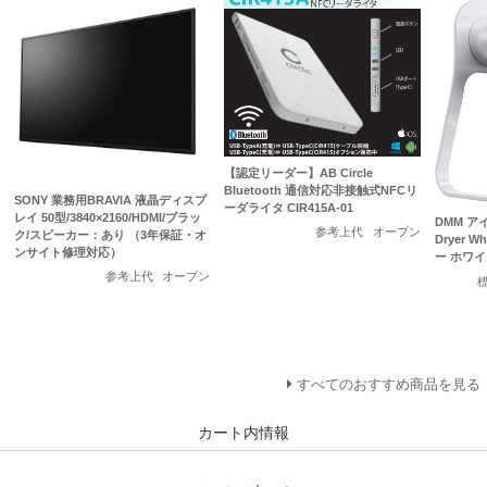
【認定リーダー】AB Circle
Bluetooth 通信対応非接触式NFCリ
SONY 業務用BRAVIA 液晶ディスプ
ーダライタ CIR415A-01
レイ 50型/3840×2160/HDMI/ブラッ
DMM アイ
参考上代
オープン
ク/スピーカー：あり （3年保証・オ
Dryer 
ンサイト修理対応）
ー ホワイ
参考上代
オープン
すべてのおすすめ商品を見る
カート内情報