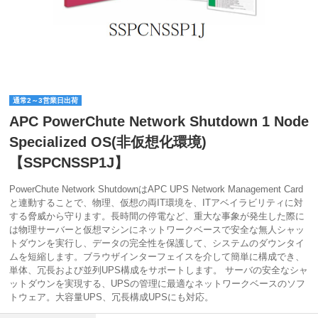
通常2～3営業日出荷
APC PowerChute Network Shutdown 1 Node
Specialized OS(非仮想化環境)
【SSPCNSSP1J】
PowerChute Network ShutdownはAPC UPS Network Management Card
と連動することで、物理、仮想の両IT環境を、ITアベイラビリティに対
する脅威から守ります。長時間の停電など、重大な事象が発生した際に
は物理サーバーと仮想マシンにネットワークベースで安全な無人シャッ
トダウンを実行し、データの完全性を保護して、システムのダウンタイ
ムを短縮します。ブラウザインターフェイスを介して簡単に構成でき、
単体、冗長および並列UPS構成をサポートします。 サーバの安全なシャ
ットダウンを実現する、UPSの管理に最適なネットワークベースのソフ
トウェア。大容量UPS、冗長構成UPSにも対応。