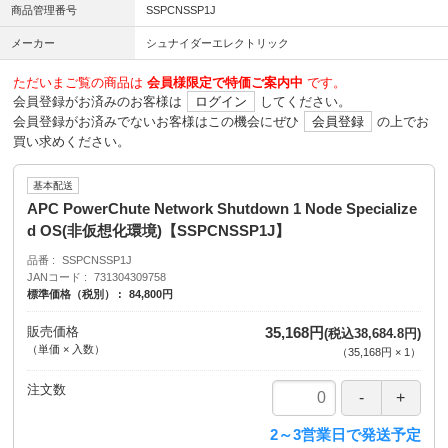
商品管理番号
SSPCNSSP1J
メーカー
シュナイダーエレクトリック
ただいまご覧の商品は
会員様限定で特価ご案内中
です。
会員登録がお済みのお客様は
ログイン
してください。
会員登録がお済みでないお客様はこの機会にぜひ
会員登録
の上でお
買い求めください。
基本配送
APC PowerChute Network Shutdown 1 Node Specialize
d OS(非仮想化環境)【SSPCNSSP1J】
品番
SSPCNSSP1J
JANコード
731304309758
標準価格（税別）
84,800円
販売価格
35,168円
(税込38,684.8円)
（単価 × 入数）
（
35,168円
×
1
）
注文数
2～3営業日で発送予定