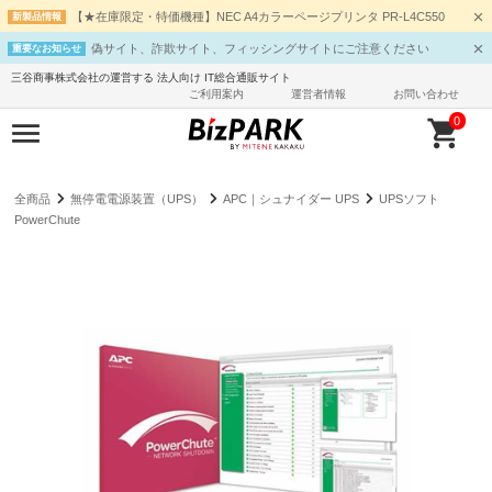
【★在庫限定・特価機種】NEC A4カラーページプリンタ PR-L4C550
新製品情報
偽サイト、詐欺サイト、フィッシングサイトにご注意ください
重要なお知らせ
三谷商事株式会社の運営する 法人向け IT総合通販サイト
ご利用案内
運営者情報
お問い合わせ
0
全商品
無停電電源装置（UPS）
APC｜シュナイダー UPS
UPSソフト
PowerChute