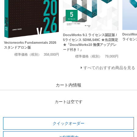
DocuWo
DocuWorks 9.1 ライセンス認証版 /
ライセン
5ライセンス SDWL549C ★当店限定
Vectorworks Fundamentals 2026
★「DocuWorks10 無償アップグレ
スタンドアロン版
ード付き！」
標準価格（税別）
358,000円
標準価格（税別）
79,000円
すべてのおすすめ商品を見る
カート内情報
カートは空です
クイックオーダー